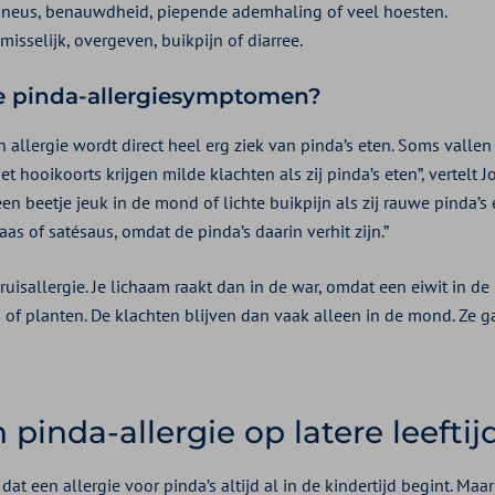
neus, benauwdheid, piepende ademhaling of veel hoesten.
isselijk, overgeven, buikpijn of diarree.
te pinda-allergiesymptomen?
 allergie wordt direct heel erg ziek van pinda’s eten. Soms valle
ooikoorts krijgen milde klachten als zij pinda’s eten”, vertelt Joy
en beetje jeuk in de mond of lichte buikpijn als zij rauwe pinda’s 
as of satésaus, omdat de pinda’s daarin verhit zijn.”
isallergie. Je lichaam raakt dan in de war, omdat een eiwit in de 
of planten. De klachten blijven dan vaak alleen in de mond. Ze g
 pinda-allergie op latere leeftij
t een allergie voor pinda’s altijd al in de kindertijd begint. Maar 