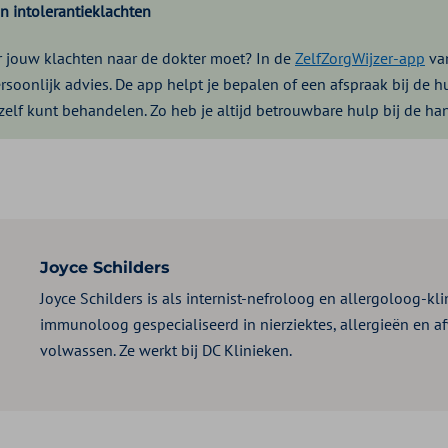
en intolerantieklachten
oor jouw klachten naar de dokter moet? In de
ZelfZorgWijzer-app
van
ersoonlijk advies. De app helpt je bepalen of een afspraak bij de hu
 zelf kunt behandelen. Zo heb je altijd betrouwbare hulp bij de ha
Joyce Schilders
Joyce Schilders is als internist-nefroloog en allergoloog-kli
immunoloog gespecialiseerd in nierziektes, allergieën en af
volwassen. Ze werkt bij DC Klinieken.