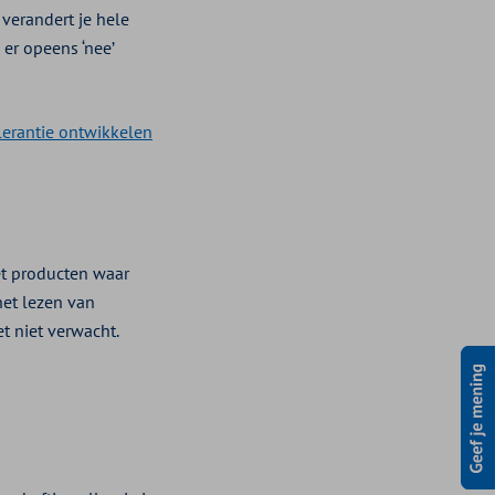
 verandert je hele
 er opeens ‘nee’
olerantie ontwikkelen
met producten waar
het lezen van
et niet verwacht.