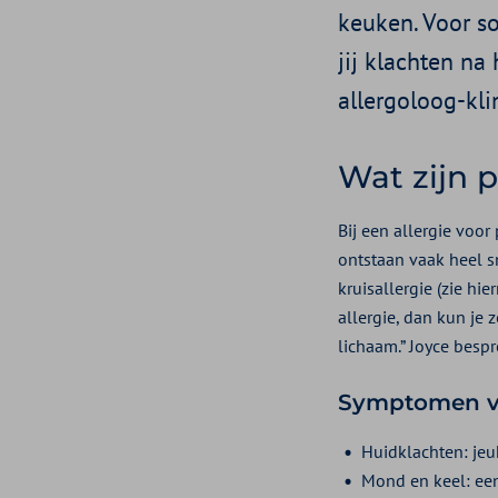
keuken. Voor s
jij klachten na
allergoloog-kli
Wat zijn 
Bij een allergie voor
ontstaan vaak heel sn
kruisallergie (zie hi
allergie, dan kun je 
lichaam.” Joyce besp
Symptomen va
Huidklachten: jeu
Mond en keel: een