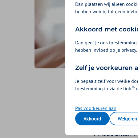
Dan plaatsen wij alleen cookie
hebben weinig tot geen invlo
Akkoord met cooki
Dan geef je ons toestemming 
hebben invloed op je privacy.
Zelf je voorkeuren
Je bepaalt zelf voor welke do
Alles o
toestemming in via de link “C
sympto
Pas voorkeuren aan
Akkoord
Weigeren
Geplaatst op 15 juni 20
Pinda’s zitten 