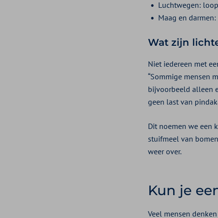
Luchtwegen: loop
Maag en darmen: m
Wat zijn lich
Niet iedereen met een
“Sommige mensen met h
bijvoorbeeld alleen e
geen last van pindaka
Dit noemen we een kru
stuifmeel van bomen 
weer over.
Kun je een
Veel mensen denken da