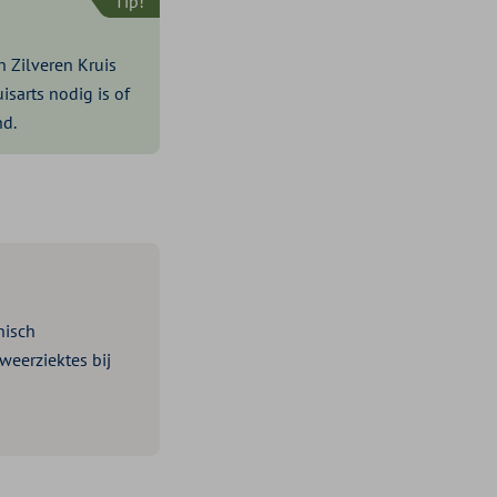
Tip!
 Zilveren Kruis
isarts nodig is of
nd.
nisch
weerziektes bij