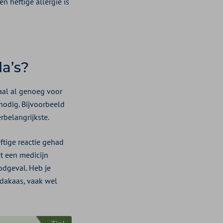
n heftige allergie is
da’s?
haal al genoeg voor
nodig. Bijvoorbeeld
erbelangrijkste.
eftige reactie gehad
t een medicijn
oodgeval. Heb je
ndakaas, vaak wel