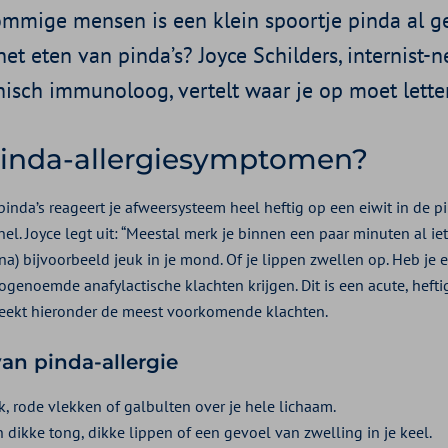
ommige mensen is een klein spoortje pinda al ge
 het eten van pinda’s? Joyce Schilders, internist-
nisch immunoloog, vertelt waar je op moet lette
pinda-allergiesymptomen?
 pinda’s reageert je afweersysteem heel heftig op een eiwit in de p
el. Joyce legt uit: “Meestal merk je binnen een paar minuten al iets.
erna) bijvoorbeeld jeuk in je mond. Of je lippen zwellen op. Heb je 
zogenoemde anafylactische klachten krijgen. Dit is een acute, hefti
reekt hieronder de meest voorkomende klachten.
n pinda-allergie
k, rode vlekken of galbulten over je hele lichaam.
 dikke tong, dikke lippen of een gevoel van zwelling in je keel.