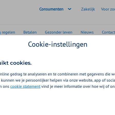
Geselecteerde doelgroep:
Consumenten
Zakelijk
Voor zo
g regelen
Betalen
Gezonder leven
Nieuws
Contact
Cookie-instellingen
ten
Alles over pinda-allergie
uikt cookies.
nline gedrag te analyseren en te combineren met gegevens die w
 kunnen we je persoonlijker helpen via onze website, app of soc
 In ons
cookie statement
vind je meer informatie over hoe wij of o