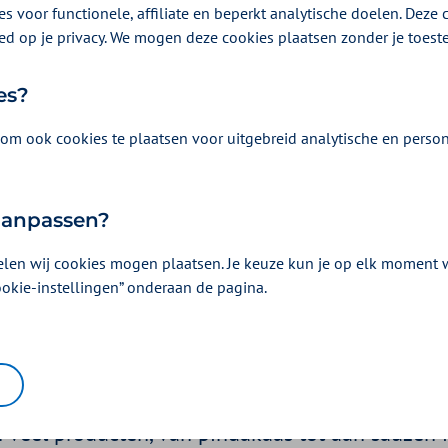
s voor functionele, affiliate en beperkt analytische doelen. Deze c
ed op je privacy. We mogen deze cookies plaatsen zonder je toes
es?
om ook cookies te plaatsen voor uitgebreid analytische en person
 aanpassen?
elen wij cookies mogen plaatsen. Je keuze kun je op elk moment wi
ver pinda-allergie: van
ookie-instellingen” onderaan de pagina.
men tot de EpiPen
26 | Een artikel als onderdeel van
Seizoensklachten
| 4 minuten lezen
in veel producten, van pindakaas tot aan sauzen 