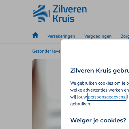
Verzekeringen
Vergoedingen
Zor
Gezonder leven
Magazine
Seizoensklach
Zilveren Kruis gebr
We gebruiken cookies om je o
welke advertenties werken en
wij jouw
persoonsgegevens
.
gebruiken.
Weiger je cookies?