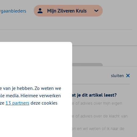
rgaanbieders
Mijn Zilveren Kruis
e van je hebben. Zo weten we
iale media. Hiermee verwerken
nze
13 partners
deze cookies