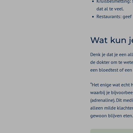
Kruisbesmetting: s
dat al te veel.
Restaurants: geef 
Wat kun je
Denk je dat je een al
de dokter om te wete
een bloedtest of een 
“Het enige wat echt he
waarbij je bijvoorbe
(adrenaline). Dit med
alleen milde klachte
gewoon blijven eten.