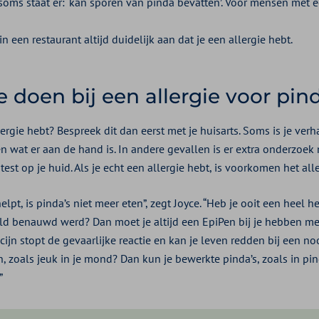
oms staat er: ‘kan sporen van pinda bevatten’. Voor mensen met ee
in een restaurant altijd duidelijk aan dat je een allergie hebt.
 doen bij een allergie voor pin
lergie hebt? Bespreek dit dan eerst met je huisarts. Soms is je ver
n wat er aan de hand is. In andere gevallen is er extra onderzoek 
test op je huid. Als je echt een allergie hebt, is voorkomen het all
lpt, is pinda’s niet meer eten”, zegt Joyce. “Heb je ooit een heel h
eld benauwd werd? Dan moet je altijd een EpiPen bij je hebben me
icijn stopt de gevaarlijke reactie en kan je leven redden bij een n
n, zoals jeuk in je mond? Dan kun je bewerkte pinda’s, zoals in pi
”