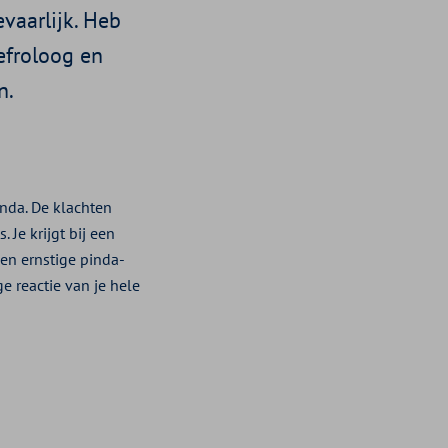
vaarlijk. Heb
nefroloog en
n.
inda. De klachten
 Je krijgt bij een
een ernstige pinda-
ge reactie van je hele