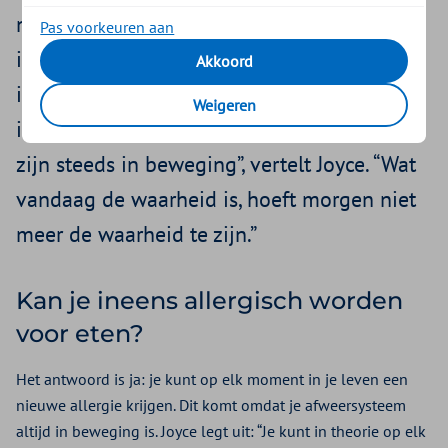
nog klachten krijgen. Joyce Schilders,
Pas voorkeuren aan
internist-nefroloog en allergoloog-klinisch
Akkoord
immunoloog, legt uit hoe dat kan. “Je
Weigeren
immuunsysteem en je maag-darmkanaal
zijn steeds in beweging”, vertelt Joyce. “Wat
vandaag de waarheid is, hoeft morgen niet
meer de waarheid te zijn.”
Kan je ineens allergisch worden
voor eten?
Het antwoord is ja: je kunt op elk moment in je leven een
nieuwe allergie krijgen. Dit komt omdat je afweersysteem
altijd in beweging is. Joyce legt uit: “Je kunt in theorie op elk