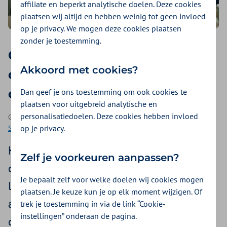
affiliate en beperkt analytische doelen. Deze cookies
plaatsen wij altijd en hebben weinig tot geen invloed
op je privacy. We mogen deze cookies plaatsen
zonder je toestemming.
Opeens allergisch? Zo kun je
Akkoord met cookies?
op latere leeftijd een allergie
of intolerantie ontwikkelen
Dan geef je ons toestemming om ook cookies te
plaatsen voor uitgebreid analytische en
personalisatiedoelen. Deze cookies hebben invloed
Geplaatst op 15 juni 2026 | Een artikel als onderdeel van
op je privacy.
Seizoensklachten
| 4 minuten lezen
Kon je vroeger alles eten, maar krijg je nu
Zelf je voorkeuren aanpassen?
opeens last van je buik, huid of
Je bepaalt zelf voor welke doelen wij cookies mogen
luchtwegen? Veel mensen denken dat
plaatsen. Je keuze kun je op elk moment wijzigen. Of
allergieën alleen bij kinderen horen, maar
trek je toestemming in via de link “Cookie-
instellingen” onderaan de pagina.
dat klopt niet. Je kunt ook als volwassene