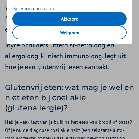
voeding aanpassen is de enige oplossing.
Pas voorkeuren aan
Maar wat mag je dan precies wel en niet
Akkoord
eten?
Weigeren
Joyce Schilders, internist-nefroloog en
allergoloog-klinisch immunoloog, legt uit
hoe je een glutenvrij leven aanpakt.
Glutenvrij eten: wat mag je wel en
niet eten bij coeliakie
(glutenallergie)?
Heb je vaak last van je buik na het eten van brood of pasta?
Of je nu de diagnose coeliakie hebt (een zeldzame auto-
immuunziekte) of merkt dat je darmen gewoon slecht op