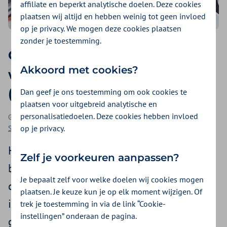
affiliate en beperkt analytische doelen. Deze cookies
plaatsen wij altijd en hebben weinig tot geen invloed
op je privacy. We mogen deze cookies plaatsen
zonder je toestemming.
Glutenvrij eten: wat mag je
Akkoord met cookies?
wel en niet eten bij coeliakie
(glutenallergie)?
Dan geef je ons toestemming om ook cookies te
plaatsen voor uitgebreid analytische en
personalisatiedoelen. Deze cookies hebben invloed
Geplaatst op 15 juni 2026 | Een artikel als onderdeel van
op je privacy.
Seizoensklachten
| 4 minuten lezen
Heb je vaak last van je buik na het eten van
Zelf je voorkeuren aanpassen?
brood of pasta? Of je nu de diagnose
Je bepaalt zelf voor welke doelen wij cookies mogen
coeliakie hebt (een zeldzame auto-
plaatsen. Je keuze kun je op elk moment wijzigen. Of
immuunziekte) of merkt dat je darmen
trek je toestemming in via de link “Cookie-
instellingen” onderaan de pagina.
gewoon slecht op gluten reageren: je