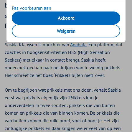
belangrijk om medewerkers toch te
Pas voorkeuren aan
stimuleren nieuwe prikkels toe te laten?
Akkoord
Daar zoeken we een antwoord op.
Weigeren
Saskia Klaaysen is oprichter van
Anahata
. Een platform dat
coaches in hoogsensitiviteit en HSS (High Sensation
Seekers) met elkaar in contact brengt. Saskia heeft
onderzoek gedaan naar het krijgen van te weinig prikkels.
Hier schreef ze het boek ‘Prikkels bijten niet!’ over.
Om te begrijpen wat prikkels met ons doen, vertelt Saskia
eerst wat prikkels eigenlijk zijn. ‘Prikkels kun je
onderverdelen in twee soorten: prikkels die van buiten
komen en prikkels die van binnen komen. De prikkels die
van buiten komen die ruik, proef, voel of hoor je. Het zijn
zintuiglijke prikkels en daar krijgen we er veel van op een