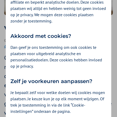
affiliate en beperkt analytische doelen. Deze cookies
plaatsen wij altijd en hebben weinig tot geen invloed
op je privacy. We mogen deze cookies plaatsen
zonder je toestemming.
Voorkom een bore-out
Akkoord met cookies?
Geplaatst op 3 november 2022 | Een artikel als onderdeel van
op
de werkvloer
| 4 minuten lezen
Dan geef je ons toestemming om ook cookies te
plaatsen voor uitgebreid analytische en
Genoeg mensen fietsen elke dag dezelfde
personalisatiedoelen. Deze cookies hebben invloed
route naar werk, praten daar met dezelfde
op je privacy.
collega’s, vergaderen op dezelfde plekken
Zelf je voorkeuren aanpassen?
en weten wat ze van hun werkdag kunnen
Je bepaalt zelf voor welke doelen wij cookies mogen
verwachten. De voorspelbaarheid is fijn en
plaatsen. Je keuze kun je op elk moment wijzigen. Of
geeft rust. Maar wat doet het met je als je te
trek je toestemming in via de link “Cookie-
instellingen” onderaan de pagina.
weinig prikkels krijgt? En waarom is het