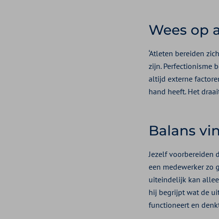
Wees op a
‘Atleten bereiden zi
zijn. Perfectionisme 
altijd externe factor
hand heeft. Het draa
Balans vi
Jezelf voorbereiden d
een medewerker zo go
uiteindelijk kan all
hij begrijpt wat de 
functioneert en denkt