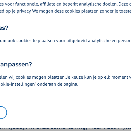
s voor functionele, affiliate en beperkt analytische doelen. Deze c
ed op je privacy. We mogen deze cookies plaatsen zonder je toes
es?
om ook cookies te plaatsen voor uitgebreid analytische en person
 aanpassen?
elen wij cookies mogen plaatsen. Je keuze kun je op elk moment wi
is onderdeel van het
ookie-instellingen” onderaan de pagina.
ieproces
r 2021 | Een artikel als onderdeel van
op de werkvloer
| 2,5 minuten lez
vermijdelijk in onze samenleving, maar Paul Wyll