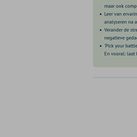
maar ook compe
Leer van ervari
analyseren na 
Verander de str
negatieve geda
'Pick your battl
En vooral: laat