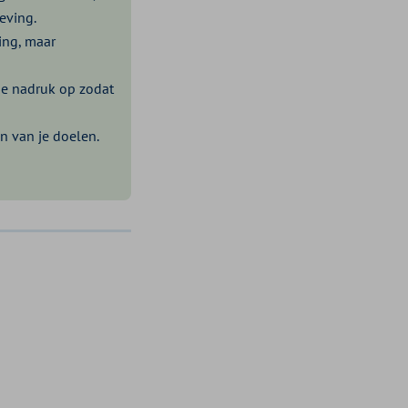
eving.
ing, maar
 de nadruk op zodat
en van je doelen.