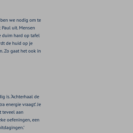
hebben we nodig om te
t Paul uit. Mensen
e duim hard op tafel
rdt de huid op je
n. Zo gaat het ook in
g is. ‘Achterhaal de
a energie vraagt’. Je
t teveel aan
ieke oefeningen, een
uitdagingen.’