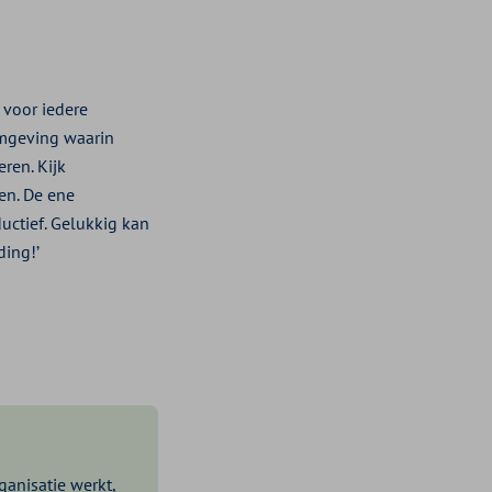
 voor iedere
omgeving waarin
ren. Kijk
en. De ene
uctief. Gelukkig kan
ding!’
anisatie werkt,