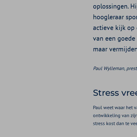
oplossingen. H
hoogleraar spor
actieve kijk op
van een goede p
maar vermijden’
Paul Wylleman, pres
Stress vre
Paul weet waar het va
ontwikkeling van zij
stress kost dan te ve