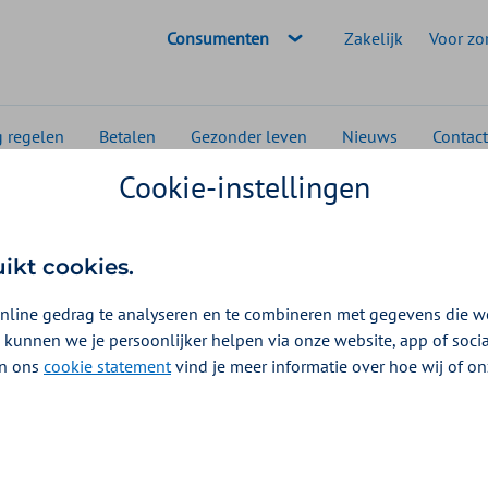
Geselecteerde doelgroep:
Consumenten
Zakelijk
Voor zo
g regelen
Betalen
Gezonder leven
Nieuws
Contact
Cookie-instellingen
er
Stress is onderdeel van het prestatieproces
uikt cookies.
nline gedrag te analyseren en te combineren met gegevens die w
 kunnen we je persoonlijker helpen via onze website, app of soc
 In ons
cookie statement
vind je meer informatie over hoe wij of o