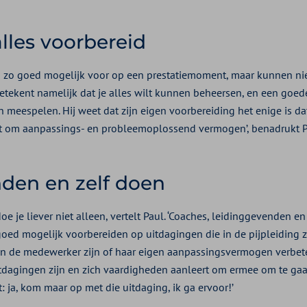
lles voorbereid
ch zo goed mogelijk voor op een prestatiemoment, maar kunnen niet
betekent namelijk dat je alles wilt kunnen beheersen, en een goed
en meespelen. Hij weet dat zijn eigen voorbereiding het enige is dat
it om aanpassings- en probleemoplossend vermogen’, benadrukt P
nden en zelf doen
oe je liever niet alleen, vertelt Paul. ‘Coaches, leidinggevenden e
ed mogelijk voorbereiden op uitdagingen die in de pijpleiding z
een de medewerker zijn of haar eigen aanpassingsvermogen verbet
uitdagingen zijn en zich vaardigheden aanleert om ermee om te gaan
: ja, kom maar op met die uitdaging, ik ga ervoor!’