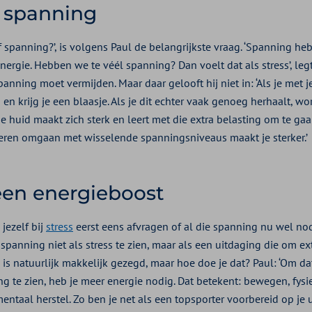
 spanning
of spanning?’, is volgens Paul de belangrijkste vraag. ‘Spanning 
energie. Hebben we te véél spanning? Dan voelt dat als stress’, leg
anning moet vermijden. Maar daar gelooft hij niet in: ‘Als je met j
m en krijg je een blaasje. Als je dit echter vaak genoeg herhaalt, wo
Je huid maakt zich sterk en leert met die extra belasting om te gaa
 leren omgaan met wisselende spanningsniveaus maakt je sterker.’
 een energieboost
jezelf bij
stress
eerst eens afvragen of al die spanning nu wel nodi
panning niet als stress te zien, maar als een uitdaging die om extr
is natuurlijk makkelijk gezegd, maar hoe doe je dat? Paul: ‘Om da
ng te zien, heb je meer energie nodig. Dat betekent: bewegen, fys
ntaal herstel. Zo ben je net als een topsporter voorbereid op je 