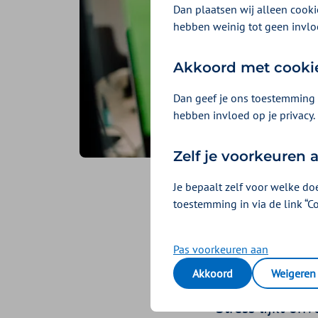
Dan plaatsen wij alleen cookie
hebben weinig tot geen invlo
Akkoord met cooki
Dan geef je ons toestemming 
hebben invloed op je privacy.
Zelf je voorkeuren
Je bepaalt zelf voor welke do
Stress 
toestemming in via de link “C
prestat
Pas voorkeuren aan
Akkoord
Weigeren
Geplaatst op 25 oktobe
Stress lijkt on