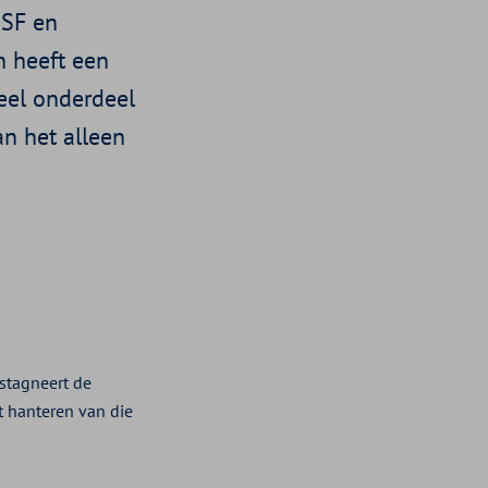
NSF en
n heeft een
ieel onderdeel
an het alleen
 stagneert de
t hanteren van die