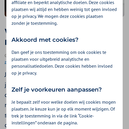
affiliate en beperkt analytische doelen. Deze cookies
plaatsen wij altijd en hebben weinig tot geen invloed
op je privacy. We mogen deze cookies plaatsen
zonder je toestemming.
Wat is een second opinion?
Akkoord met cookies?
Een expert legt uit
Dan geef je ons toestemming om ook cookies te
Geplaatst op 28 mei 2026 | Een artikel als onderdeel van
Hulp bij
plaatsen voor uitgebreid analytische en
zorgvragen
| 3 minuten lezen
personalisatiedoelen. Deze cookies hebben invloed
op je privacy.
Je krijgt een diagnose of een voorstel voor
je behandeling. Dat kan vragen oproepen. Is
Zelf je voorkeuren aanpassen?
dit de juiste keuze voor mij? Zijn er andere
Je bepaalt zelf voor welke doelen wij cookies mogen
mogelijkheden? Op zo’n moment kan een
plaatsen. Je keuze kun je op elk moment wijzigen. Of
second opinion helpen. Bij een second
trek je toestemming in via de link “Cookie-
instellingen” onderaan de pagina.
opinion kijkt een andere arts opnieuw naar