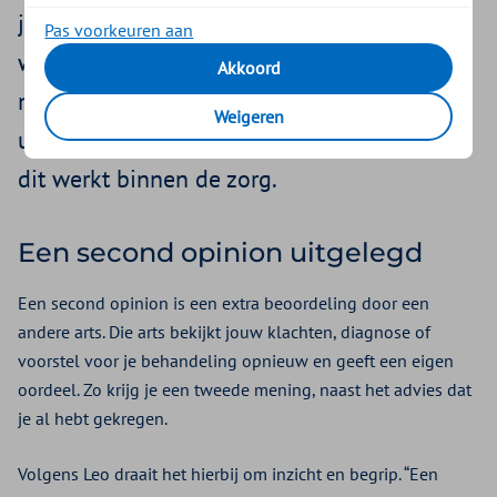
jouw situatie, zodat je beter kunt bepalen
Pas voorkeuren aan
wat voor jou de juiste stap is. Leo Rasing is
Akkoord
medisch adviseur bij Zilveren Kruis. Hij legt
Weigeren
uit wat een second opinion inhoudt en hoe
dit werkt binnen de zorg.
Een second opinion uitgelegd
Een second opinion is een extra beoordeling door een
andere arts. Die arts bekijkt jouw klachten, diagnose of
voorstel voor je behandeling opnieuw en geeft een eigen
oordeel. Zo krijg je een tweede mening, naast het advies dat
je al hebt gekregen.
Volgens Leo draait het hierbij om inzicht en begrip. “Een