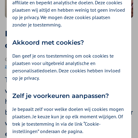
affiliate en beperkt analytische doelen. Deze cookies
plaatsen wij altijd en hebben weinig tot geen invloed
op je privacy. We mogen deze cookies plaatsen
zonder je toestemming.
Hoe vraag je een second
Akkoord met cookies?
opinion aan? Expert vertelt
Dan geef je ons toestemming om ook cookies te
Geplaatst op 29 mei 2026 | Een artikel als onderdeel van
Hulp bij
plaatsen voor uitgebreid analytische en
zorgvragen
| 3 minuten lezen
personalisatiedoelen. Deze cookies hebben invloed
op je privacy.
Twijfel je over wat een arts heeft gezegd, of
wil je graag een bevestiging van wat die
Zelf je voorkeuren aanpassen?
heeft verteld? Of sta je voor een grote
Je bepaalt zelf voor welke doelen wij cookies mogen
beslissing, zoals een operatie, en wil je zeker
plaatsen. Je keuze kun je op elk moment wijzigen. Of
weten dat dit de juiste keuze is? Dan kan
trek je toestemming in via de link “Cookie-
instellingen” onderaan de pagina.
een second opinion helpen. Met een second