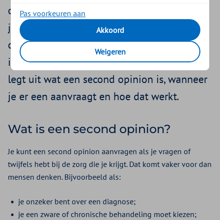
opinion kijkt een andere arts opnieuw naar
Pas voorkeuren aan
jouw situatie. Dat kan rust geven en helpen
Akkoord
om een goed besluit te nemen. Leo Rasing
Weigeren
is medisch adviseur bij Zilveren Kruis. Hij
legt uit wat een second opinion is, wanneer
je er een aanvraagt en hoe dat werkt.
Wat is een second opinion?
Je kunt een second opinion aanvragen als je vragen of
twijfels hebt bij de zorg die je krijgt. Dat komt vaker voor dan
mensen denken. Bijvoorbeeld als:
je onzeker bent over een diagnose;
je een zware of chronische behandeling moet kiezen;