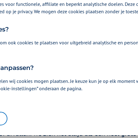
s voor functionele, affiliate en beperkt analytische doelen. Deze c
ed op je privacy. We mogen deze cookies plaatsen zonder je toes
es?
om ook cookies te plaatsen voor uitgebreid analytische en person
 aanpassen?
elen wij cookies mogen plaatsen. Je keuze kun je op elk moment wi
r eten: makkelijker dan
ookie-instellingen” onderaan de pagina.
25 | Een artikel als onderdeel van
Gezondere voeding
| 2 minuten lezen
f afvallen: we zien het altijd als een heel grote