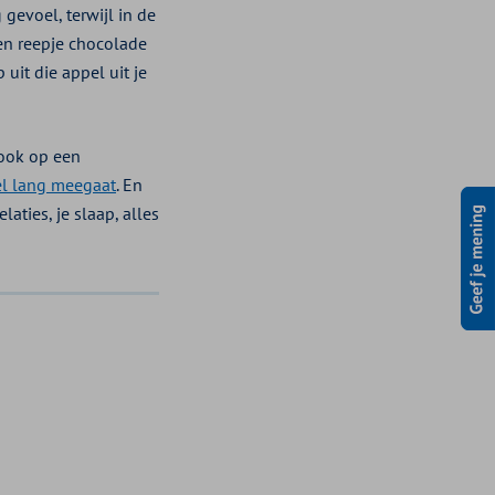
gevoel, terwijl in de
een reepje chocolade
uit die appel uit je
 ook op een
l lang meegaat
. En
laties, je slaap, alles