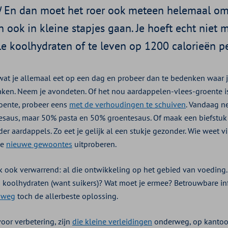
!
En dan moet het roer ook meteen helemaal om
 ook in kleine stapjes gaan. Je hoeft echt niet 
e koolhydraten of te leven op 1200 calorieën p
wat je allemaal eet op een dag en probeer dan te bedenken waar 
ken. Neem je avondeten. Of het nou aardappelen-vlees-groente is
oente, probeer eens
met de verhoudingen te schuiven
. Vandaag n
esaus, maar 50% pasta en 50% groentesaus. Of maak een biefstu
er aardappels. Zo eet je gelijk al een stukje gezonder. Wie weet v
je
nieuwe gewoontes
uitproberen.
jk ook verwarrend: al die ontwikkeling op het gebied van voeding
n koolhydraten (want suikers)? Wat moet je ermee? Betrouwbare inf
nweg
toch de allerbeste oplossing.
voor verbetering, zijn
die kleine verleidingen
onderweg, op kantoor