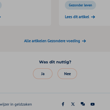
Gezonder leven
Lees dit artikel
Alle artikelen Gezondere voeding
Was dit nuttig?
Ja
Nee
wijzer in geldzaken
Facebook Zilveren K
X Zilveren Krui
Zilveren Kr
YouTube