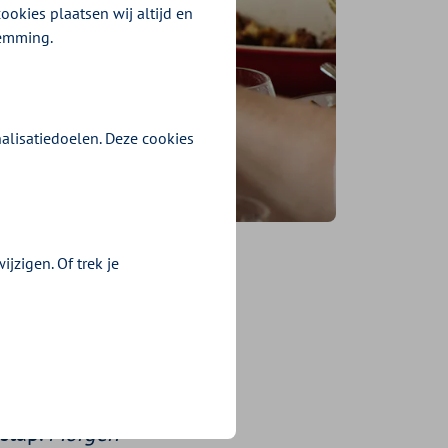
ookies plaatsen wij altijd en
temming.
alisatiedoelen. Deze cookies
jzigen. Of trek je
 je
 stap.
Morgen