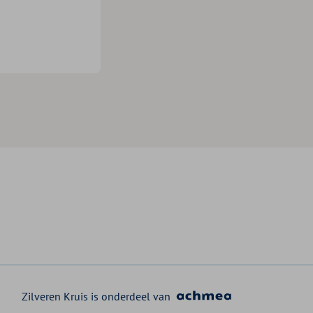
Zilveren Kruis is onderdeel van
ruis
s
uis klantpanel
 Zilveren Kruis