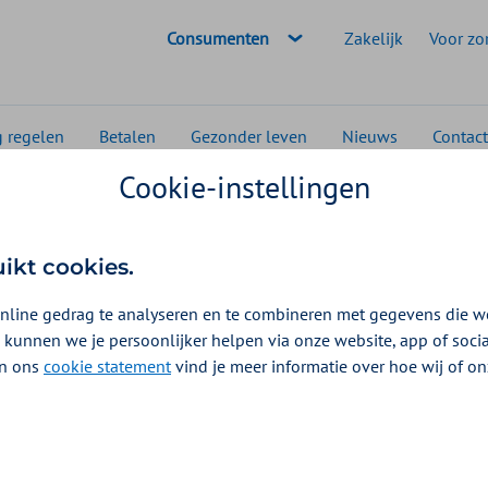
Geselecteerde doelgroep:
Consumenten
Zakelijk
Voor zo
g regelen
Betalen
Gezonder leven
Nieuws
Contact
Cookie-instellingen
 makkelijker dan je denkt
uikt cookies.
nline gedrag te analyseren en te combineren met gegevens die w
 kunnen we je persoonlijker helpen via onze website, app of soc
 In ons
cookie statement
vind je meer informatie over hoe wij of o