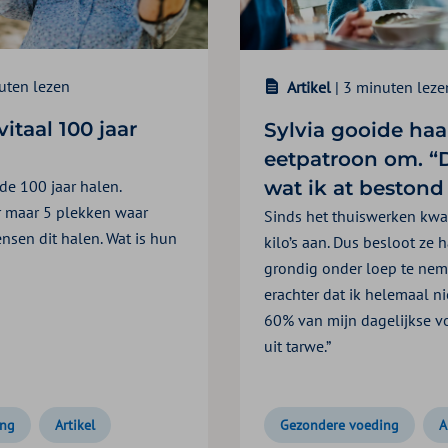
uten lezen
Artikel
| 3 minuten leze
itaal 100 jaar
Sylvia gooide haa
eetpatroon om. “D
wat ik at bestond 
de 100 jaar halen.
r maar 5 plekken waar
Sinds het thuiswerken kwa
nsen dit halen. Wat is hun
kilo’s aan. Dus besloot ze 
grondig onder loep te nem
erachter dat ik helemaal ni
60% van mijn dagelijkse v
uit tarwe.”
ing
Artikel
Gezondere voeding
A