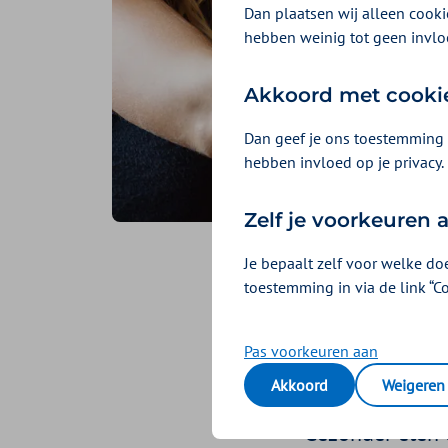
Dan plaatsen wij alleen cookie
hebben weinig tot geen invlo
Akkoord met cooki
Dan geef je ons toestemming 
hebben invloed op je privacy.
Zelf je voorkeuren
Je bepaalt zelf voor welke do
Gezonde
toestemming in via de link “C
denkt
Pas voorkeuren aan
Akkoord
Weigeren
Geplaatst op 22 mei 20
Gezonder eten o