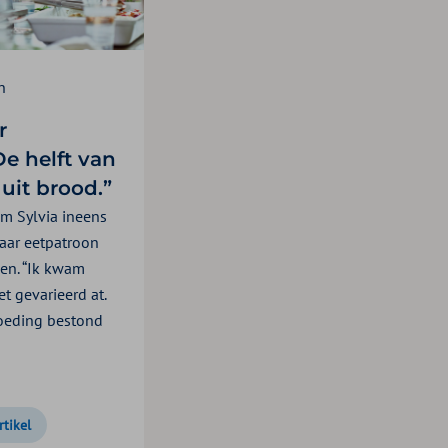
n
r
e helft van
uit brood.”
m Sylvia ineens
haar eetpatroon
en. “Ik kwam
et gevarieerd at.
oeding bestond
rtikel