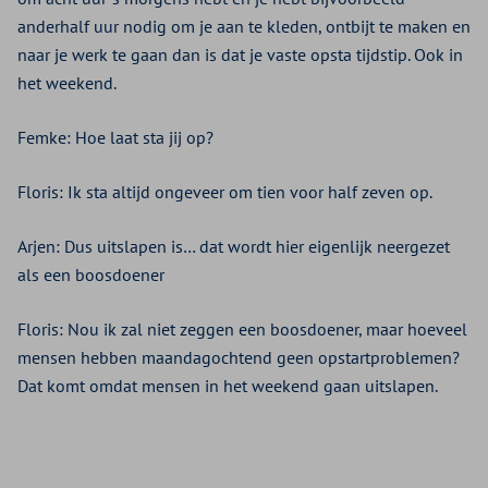
anderhalf uur nodig om je aan te kleden, ontbijt te maken en
naar je werk te gaan dan is dat je vaste opsta tijdstip. Ook in
het weekend.
Femke: Hoe laat sta jij op?
Floris: Ik sta altijd ongeveer om tien voor half zeven op.
Arjen: Dus uitslapen is… dat wordt hier eigenlijk neergezet
als een boosdoener
Floris: Nou ik zal niet zeggen een boosdoener, maar hoeveel
mensen hebben maandagochtend geen opstartproblemen?
Dat komt omdat mensen in het weekend gaan uitslapen.