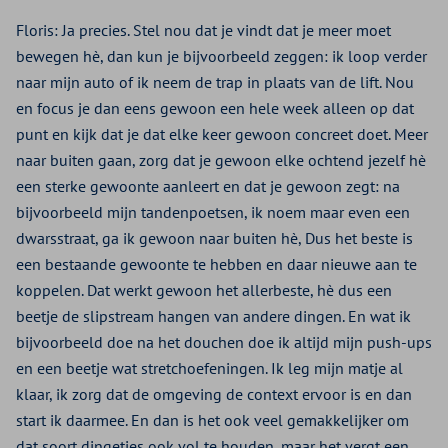
Floris: Ja precies. Stel nou dat je vindt dat je meer moet
bewegen hè, dan kun je bijvoorbeeld zeggen: ik loop verder
naar mijn auto of ik neem de trap in plaats van de lift. Nou
en focus je dan eens gewoon een hele week alleen op dat
punt en kijk dat je dat elke keer gewoon concreet doet. Meer
naar buiten gaan, zorg dat je gewoon elke ochtend jezelf hè
een sterke gewoonte aanleert en dat je gewoon zegt: na
bijvoorbeeld mijn tandenpoetsen, ik noem maar even een
dwarsstraat, ga ik gewoon naar buiten hè, Dus het beste is
een bestaande gewoonte te hebben en daar nieuwe aan te
koppelen. Dat werkt gewoon het allerbeste, hè dus een
beetje de slipstream hangen van andere dingen. En wat ik
bijvoorbeeld doe na het douchen doe ik altijd mijn push-ups
en een beetje wat stretchoefeningen. Ik leg mijn matje al
klaar, ik zorg dat de omgeving de context ervoor is en dan
start ik daarmee. En dan is het ook veel gemakkelijker om
dat soort dingetjes ook vol te houden, maar het vergt een