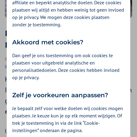
affiliate en beperkt analytische doelen. Deze cookies
plaatsen wij altijd en hebben weinig tot geen invloed
op je privacy. We mogen deze cookies plaatsen
zonder je toestemming.
Femke slaapt al jaren slecht.
Akkoord met cookies?
Dit is wat dat met haar doet
Dan geef je ons toestemming om ook cookies te
Geplaatst op 11 mei 2022 | Een podcast als onderdeel van
Beter
plaatsen voor uitgebreid analytische en
slapen
| 18 minuten luisteren
personalisatiedoelen. Deze cookies hebben invloed
op je privacy.
Hoe ga je gezonder leven in kleine stapjes?
In de podcastserie Beter in je vel gaan we in
Zelf je voorkeuren aanpassen?
gesprek met ervaringsdeskundigen en
Je bepaalt zelf voor welke doelen wij cookies mogen
experts op het gebied van slaap.
plaatsen. Je keuze kun je op elk moment wijzigen. Of
trek je toestemming in via de link “Cookie-
instellingen” onderaan de pagina.
Uren woelen en de slaap niet kunnen vatten,