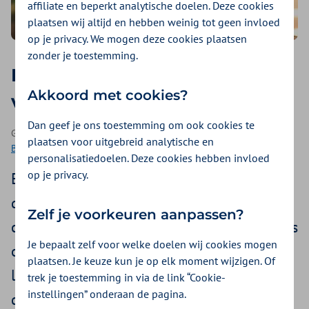
affiliate en beperkt analytische doelen. Deze cookies
plaatsen wij altijd en hebben weinig tot geen invloed
op je privacy. We mogen deze cookies plaatsen
zonder je toestemming.
Loop je hoofd leeg: de kracht
Akkoord met cookies?
van wandelen
Dan geef je ons toestemming om ook cookies te
Geplaatst op 13 februari 2025 | Een artikel als onderdeel van
plaatsen voor uitgebreid analytische en
Bewegen
| 3 - 4 minuten lezen
personalisatiedoelen. Deze cookies hebben invloed
op je privacy.
Een blokje om, de natuur in of uitwaaien in
de duinen? Wandelen is goed voor je
Zelf je voorkeuren aanpassen?
conditie en energieniveau. Maar wandelen is
Je bepaalt zelf voor welke doelen wij cookies mogen
ook heel gezond als je zorgen hebt of een
plaatsen. Je keuze kun je op elk moment wijzigen. Of
lange dag aan je bureau hebt gezeten! In
trek je toestemming in via de link “Cookie-
instellingen” onderaan de pagina.
dit artikel lees je wat wandelen allemaal