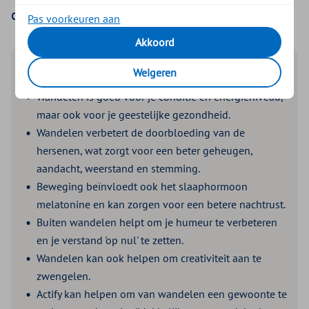
oplevert voor je lijf en geest.
Pas voorkeuren aan
Akkoord
Lees de samenvatting
Weigeren
Wandelen is goed voor je conditie en energieniveau,
maar ook voor je geestelijke gezondheid.
Wandelen verbetert de doorbloeding van de
hersenen, wat zorgt voor een beter geheugen,
aandacht, weerstand en stemming.
Beweging beïnvloedt ook het slaaphormoon
melatonine en kan zorgen voor een betere nachtrust.
Buiten wandelen helpt om je humeur te verbeteren
en je verstand 'op nul' te zetten.
Wandelen kan ook helpen om creativiteit aan te
zwengelen.
Actify kan helpen om van wandelen een gewoonte te