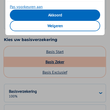
Pas voorkeuren aan
Log in met DigiD
Akkoord
Geen DigiD?
Vraag aan
Weigeren
Kies uw basisverzekering
Basis Start
Basis Zeker
Basis Exclusief
Basisverzekering
100%