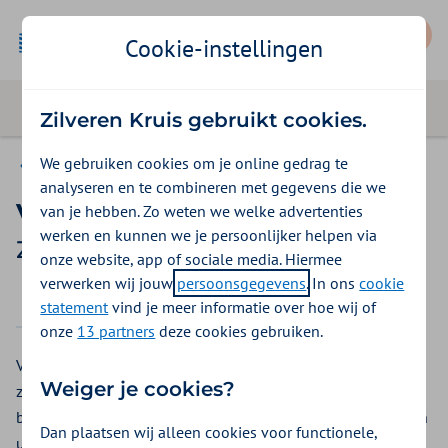
Mijn Zilveren Kruis
Cookie-instellingen
Zilveren Kruis gebruikt cookies.
We gebruiken cookies om je online gedrag te
Vergoedingen
analyseren en te combineren met gegevens die we
Vruchtbaarheid: OI, KI, KID, IUI
van je hebben. Zo weten we welke advertenties
werken en kunnen we je persoonlijker helpen via
Zilveren Kruis vergoeding 2026
onze website, app of sociale media. Hiermee
verwerken wij jouw
persoonsgegevens
. In ons
cookie
2025
2026
statement
vind je meer informatie over hoe wij of
onze
13 partners
deze cookies gebruiken.
Vruchtbaarheidsbehandelingen zijn technieken om sneller
Weiger je cookies?
zwanger te worden. Er zijn verschillende soorten
behandelingen. Bij ovulatie-inductie (OI) wekken medicijnen
Dan plaatsen wij alleen cookies voor functionele,
uw eisprong op. Bij kunstmatige inseminatie (KI) brengt de