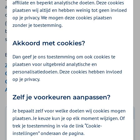
affiliate en beperkt analytische doelen. Deze cookies
arts sperma van de partner in de baarmoedermond. Dit kan
plaatsen wij altijd en hebben weinig tot geen invloed
ook met donorsperma (KID). Bij intra-uteriene inseminatie
op je privacy. We mogen deze cookies plaatsen
(IUI) brengt de arts de beste zaadcellen diep in de
zonder je toestemming.
baarmoeder. Bij Zilveren Kruis krijgt u een vergoeding als er
sprake is van een medisch vruchtbaarheidsprobleem.
Akkoord met cookies?
Bekijk de vergoedingen van:
Dan geef je ons toestemming om ook cookies te
plaatsen voor uitgebreid analytische en
ZieZo
personalisatiedoelen. Deze cookies hebben invloed
Gemeenten Optimaal
op je privacy.
Gemeente Amsterdam
Aon Vitaal
Zelf je voorkeuren aanpassen?
Je bepaalt zelf voor welke doelen wij cookies mogen
Log in met DigiD
plaatsen. Je keuze kun je op elk moment wijzigen. Of
trek je toestemming in via de link “Cookie-
Log in en bekijk welke vergoeding en voorwaarden
instellingen” onderaan de pagina.
voor u gelden.