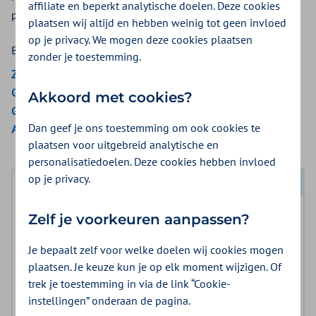
affiliate en beperkt analytische doelen. Deze cookies
prikken of er komt iemand bij u thuis.
plaatsen wij altijd en hebben weinig tot geen invloed
op je privacy. We mogen deze cookies plaatsen
Bekijk de vergoedingen van:
zonder je toestemming.
ZieZo
Gemeenten Optimaal
Akkoord met cookies?
Gemeente Amsterdam
Dan geef je ons toestemming om ook cookies te
Aon Vitaal
plaatsen voor uitgebreid analytische en
personalisatiedoelen. Deze cookies hebben invloed
op je privacy.
Log in met DigiD
Zelf je voorkeuren aanpassen?
Log in en bekijk welke vergoeding en voorwaarden
voor u gelden.
Je bepaalt zelf voor welke doelen wij cookies mogen
plaatsen. Je keuze kun je op elk moment wijzigen. Of
Log in met DigiD
trek je toestemming in via de link “Cookie-
instellingen” onderaan de pagina.
Geen DigiD?
Vraag aan