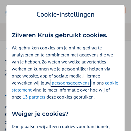
Mijn Zilveren Kruis
Cookie-instellingen
Zilveren Kruis gebruikt cookies.
We gebruiken cookies om je online gedrag te
Vergoedingen
analyseren en te combineren met gegevens die we
Trombosedienst
van je hebben. Zo weten we welke advertenties
werken en kunnen we je persoonlijker helpen via
Zilveren Kruis vergoeding 2025
onze website, app of sociale media. Hiermee
verwerken wij jouw
persoonsgegevens
. In ons
cookie
2025
2026
statement
vind je meer informatie over hoe wij of
onze
13 partners
deze cookies gebruiken.
Wilt u gebruikmaken van de trombosedienst? Bij Zilveren
Weiger je cookies?
Kruis krijgt u hiervoor een vergoeding. De trombosedienst
controleert uw bloedwaarden als u een verhoogde kans
Dan plaatsen wij alleen cookies voor functionele,
heeft op trombose. U gaat naar een post om bloed te laten