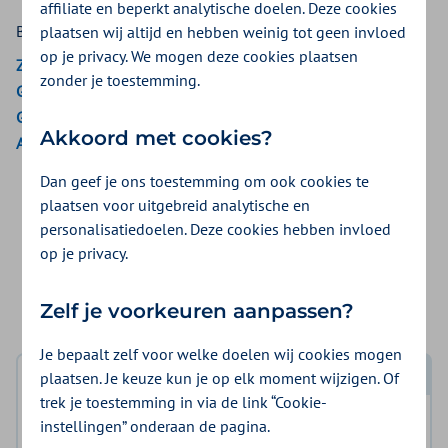
affiliate en beperkt analytische doelen. Deze cookies
Bekijk de vergoedingen van:
plaatsen wij altijd en hebben weinig tot geen invloed
op je privacy. We mogen deze cookies plaatsen
ZieZo
zonder je toestemming.
Gemeenten Optimaal
Gemeente Amsterdam
Akkoord met cookies?
Aon Vitaal
Dan geef je ons toestemming om ook cookies te
plaatsen voor uitgebreid analytische en
Veelgestelde vraag
personalisatiedoelen. Deze cookies hebben invloed
op je privacy.
Wat kan ik zelf doen bij lichte mentale klachten,
zoals stress, piekeren of slaapproblemen?
Zelf je voorkeuren aanpassen?
Je bepaalt zelf voor welke doelen wij cookies mogen
plaatsen. Je keuze kun je op elk moment wijzigen. Of
Log in met DigiD
trek je toestemming in via de link “Cookie-
instellingen” onderaan de pagina.
Log in en bekijk welke vergoeding en voorwaarden