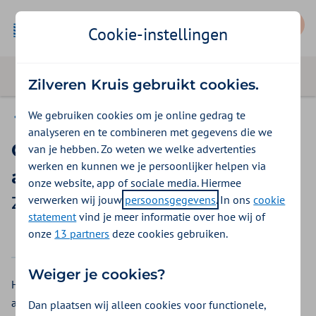
Mijn Zilveren Kruis
Cookie-instellingen
Zilveren Kruis gebruikt cookies.
We gebruiken cookies om je online gedrag te
Vergoedingen
analyseren en te combineren met gegevens die we
Cursus verminderen van
van je hebben. Zo weten we welke advertenties
werken en kunnen we je persoonlijker helpen via
alcoholgebruik
onze website, app of sociale media. Hiermee
verwerken wij jouw
persoonsgegevens
. In ons
cookie
Zilveren Kruis vergoeding 2026
statement
vind je meer informatie over hoe wij of
onze
13 partners
deze cookies gebruiken.
2025
2026
Weiger je cookies?
Het volgen van een cursus dat u kan helpen om
alcoholgebruik te verminderen of te voorkomen.
Dan plaatsen wij alleen cookies voor functionele,