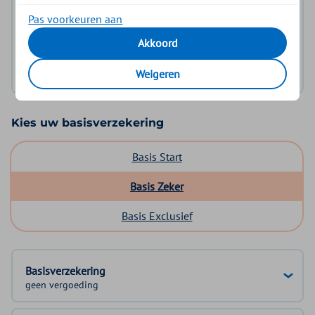
voor u gelden.
Pas voorkeuren aan
Akkoord
Log in met DigiD
Geen DigiD?
Vraag aan
Weigeren
Kies uw basisverzekering
Basis Start
Basis Zeker
Basis Exclusief
Basisverzekering
geen vergoeding