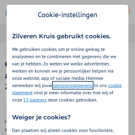
Mijn Zilveren Kruis
Cookie-instellingen
Zilveren Kruis gebruikt cookies.
We gebruiken cookies om je online gedrag te
Basis Exclusief
analyseren en te combineren met gegevens die we
Cursus verminderen van
van je hebben. Zo weten we welke advertenties
werken en kunnen we je persoonlijker helpen via
alcoholgebruik
onze website, app of sociale media. Hiermee
verwerken wij jouw
persoonsgegevens
. In ons
cookie
Zilveren Kruis vergoeding 2026
statement
vind je meer informatie over hoe wij of
onze
13 partners
deze cookies gebruiken.
2025
2026
Weiger je cookies?
Het volgen van een cursus dat u kan helpen om
alcoholgebruik te verminderen of te voorkomen.
Dan plaatsen wij alleen cookies voor functionele,