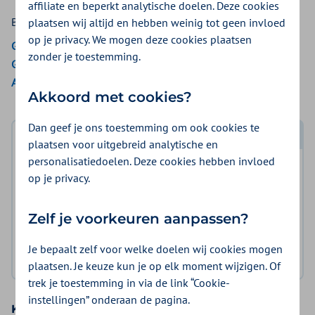
affiliate en beperkt analytische doelen. Deze cookies
Bekijk de vergoedingen van:
plaatsen wij altijd en hebben weinig tot geen invloed
op je privacy. We mogen deze cookies plaatsen
Gemeenten Optimaal
zonder je toestemming.
Gemeente Amsterdam
Aon Vitaal
Akkoord met cookies?
Dan geef je ons toestemming om ook cookies te
Log in met DigiD
plaatsen voor uitgebreid analytische en
personalisatiedoelen. Deze cookies hebben invloed
Log in en bekijk welke vergoeding en voorwaarden
op je privacy.
voor u gelden.
Zelf je voorkeuren aanpassen?
Log in met DigiD
Je bepaalt zelf voor welke doelen wij cookies mogen
Geen DigiD?
Vraag aan
plaatsen. Je keuze kun je op elk moment wijzigen. Of
trek je toestemming in via de link “Cookie-
instellingen” onderaan de pagina.
Kies uw basisverzekering