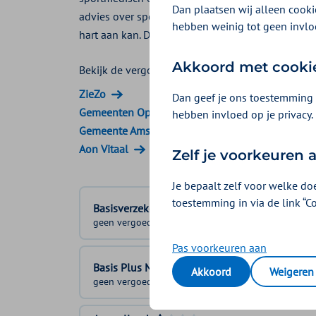
Dan plaatsen wij alleen cookie
advies over sportkeuze en training. Met een in
hebben weinig tot geen invlo
hart aan kan. Deze vergoeding komt uit de
Gezon
Akkoord met cooki
Bekijk de vergoedingen van:
ZieZo
Dan geef je ons toestemming 
Gemeenten Optimaal
hebben invloed op je privacy.
Gemeente Amsterdam
Aon Vitaal
Zelf je voorkeuren
Je bepaalt zelf voor welke do
toestemming in via de link “C
Basisverzekering
geen vergoeding
Pas voorkeuren aan
Basis Plus Module
Akkoord
Weigeren
geen vergoeding