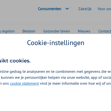
Geselecteerde doelgroep:
Consumenten
Zakelijk
Voor zo
g regelen
Betalen
Gezonder leven
Nieuws
Contact
Cookie-instellingen
ch onderzoek
derzoek
uikt cookies.
2025
nline gedrag te analyseren en te combineren met gegevens die w
 kunnen we je persoonlijker helpen via onze website, app of soc
 In ons
cookie statement
vind je meer informatie over hoe wij of o
ring of een inspanningsonderzoek? Bij Zilveren Kruis kunt
k krijgen vanuit de aanvullende verzekering. Bij een
ilig kunt sporten. Bij een sportkeuring krijgt u persoonlijk