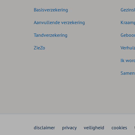
Basisverzekering
Gezins
Aanvullende verzekering
Kraamp
Tandverzekering
Geboor
ZieZo
Verhui
Ik wor
Samen
disclaimer
privacy
veiligheid
cookies