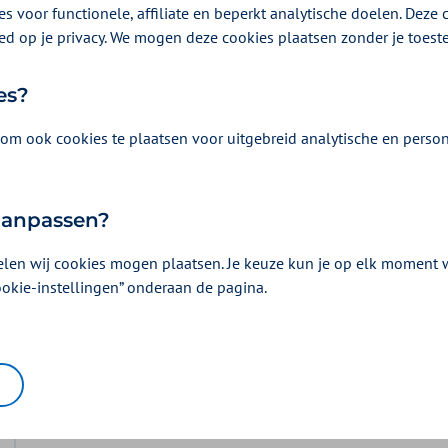
s voor functionele, affiliate en beperkt analytische doelen. Deze c
spanningsonderzoek onderzoekt u hoeveel inspanning uw
ed op je privacy. We mogen deze cookies plaatsen zonder je toes
d en Fitbundel
.
es?
om ook cookies te plaatsen voor uitgebreid analytische en person
 aanpassen?
elen wij cookies mogen plaatsen. Je keuze kun je op elk moment wi
Vergoeding en voorwaarden
ookie-instellingen” onderaan de pagina.
Kies uw pakket en bekijk de vergoedingen e
horen.