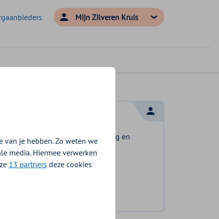
rgaanbieders
Mijn Zilveren Kruis
Log in met DigiD
Log in en bekijk welke vergoeding en
e van je hebben. Zo weten we
voorwaarden voor u gelden.
iale media. Hiermee verwerken
nze
13 partners
deze cookies
Log in met DigiD
Geen DigiD?
Vraag aan