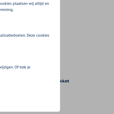
ookies plaatsen wij altijd en
temming.
alisatiedoelen. Deze cookies
jzigen. Of trek je
n voorwaarden die bij uw pakket