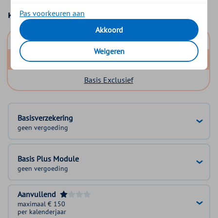
Pas voorkeuren aan
Kies uw basisverzekering
Akkoord
Basis Start
Weigeren
Basis Zeker
Basis Exclusief
Basisverzekering
geen vergoeding
Basis Plus Module
geen vergoeding
Aanvullend
maximaal € 150
per kalenderjaar