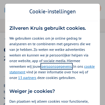
Mijn Zilveren Kruis
Cookie-instellingen
Zilveren Kruis gebruikt cookies.
We gebruiken cookies om je online gedrag te
Vergoedingen
analyseren en te combineren met gegevens die we
Gezond- en Fitbundel
van je hebben. Zo weten we welke advertenties
werken en kunnen we je persoonlijker helpen via
Zilveren Kruis vergoeding 2026
onze website, app of sociale media. Hiermee
verwerken wij jouw
persoonsgegevens
. In ons
cookie
2025
2026
statement
vind je meer informatie over hoe wij of
onze
13 partners
deze cookies gebruiken.
Bij Zilveren Kruis is er de Gezond en Fitbundel. Dit is een
Weiger je cookies?
bedrag dat u kunt gebruiken voor verschillende
vergoedingen, om zo met uw gezondheid aan de slag te
Dan plaatsen wij alleen cookies voor functionele,
gaan. Meer weten? Lees meer over de
Gezond en Fitbundel
.