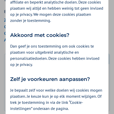
affiliate en beperkt analytische doelen. Deze cookies
plaatsen wij altijd en hebben weinig tot geen invloed
Bekijk de vergoedingen van:
op je privacy. We mogen deze cookies plaatsen
ZieZo
zonder je toestemming.
Gemeenten Optimaal
Gemeente Amsterdam
Akkoord met cookies?
Aon Vitaal
Dan geef je ons toestemming om ook cookies te
plaatsen voor uitgebreid analytische en
personalisatiedoelen. Deze cookies hebben invloed
Log in met DigiD
op je privacy.
Log in en bekijk welke vergoeding en voorwaarden
Zelf je voorkeuren aanpassen?
voor u gelden.
Je bepaalt zelf voor welke doelen wij cookies mogen
Log in met DigiD
plaatsen. Je keuze kun je op elk moment wijzigen. Of
trek je toestemming in via de link “Cookie-
Geen DigiD?
Vraag aan
instellingen” onderaan de pagina.