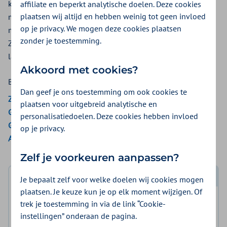
kortwerkende en langwerkende medicijnen. Langwerkende
affiliate en beperkt analytische doelen. Deze cookies
plaatsen wij altijd en hebben weinig tot geen invloed
medicijnen werken vaak net zo goed als kortwerkende
op je privacy. We mogen deze cookies plaatsen
medicijnen, maar u hoeft ze minder vaak in te nemen. Bij
zonder je toestemming.
Zilveren Kruis krijgt u een vergoeding voor kortwerkende of
langwerkende ADHD-geneesmiddelen.
Akkoord met cookies?
Bekijk de vergoedingen van:
Dan geef je ons toestemming om ook cookies te
ZieZo
plaatsen voor uitgebreid analytische en
Gemeenten Optimaal
personalisatiedoelen. Deze cookies hebben invloed
Gemeente Amsterdam
op je privacy.
Aon Vitaal
Zelf je voorkeuren aanpassen?
Je bepaalt zelf voor welke doelen wij cookies mogen
Log in met DigiD
plaatsen. Je keuze kun je op elk moment wijzigen. Of
Log in en bekijk welke vergoeding en voorwaarden
trek je toestemming in via de link “Cookie-
voor u gelden.
instellingen” onderaan de pagina.