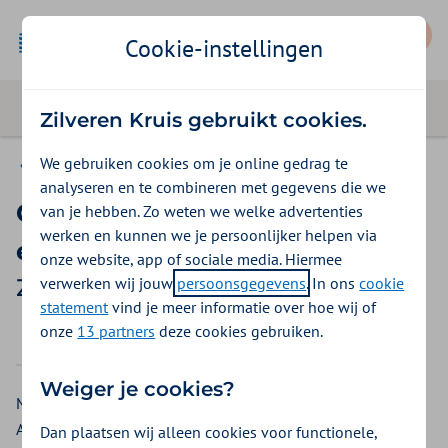
Mijn Zilveren Kruis
Cookie-instellingen
Zilveren Kruis gebruikt cookies.
We gebruiken cookies om je online gedrag te
Vergoedingen
analyseren en te combineren met gegevens die we
Geneesmiddelen voor ADHD
van je hebben. Zo weten we welke advertenties
werken en kunnen we je persoonlijker helpen via
en andere aandoeningen
onze website, app of sociale media. Hiermee
verwerken wij jouw
persoonsgegevens
. In ons
cookie
Zilveren Kruis vergoeding 2026
statement
vind je meer informatie over hoe wij of
onze
13 partners
deze cookies gebruiken.
2025
2026
Weiger je cookies?
Medicijnen voor de behandeling van de aandachtsstoornis
ADHD of ADD. U kunt een vergoeding krijgen voor
Dan plaatsen wij alleen cookies voor functionele,