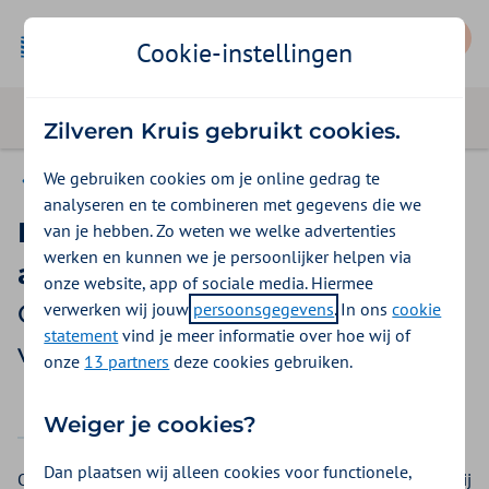
Mijn Zilveren Kruis
Cookie-instellingen
Zilveren Kruis gebruikt cookies.
We gebruiken cookies om je online gedrag te
Gemeenten Optimaal
analyseren en te combineren met gegevens die we
Incontinentie-
van je hebben. Zo weten we welke advertenties
werken en kunnen we je persoonlijker helpen via
absorptiemateriaal
onze website, app of sociale media. Hiermee
verwerken wij jouw
persoonsgegevens
. In ons
cookie
Gemeenten Optimaal
statement
vind je meer informatie over hoe wij of
vergoedingen 2026
onze
13 partners
deze cookies gebruiken.
2025
2026
Weiger je cookies?
Dan plaatsen wij alleen cookies voor functionele,
Opvangmateriaal bij incontinentie van urine of ontlasting. Bij