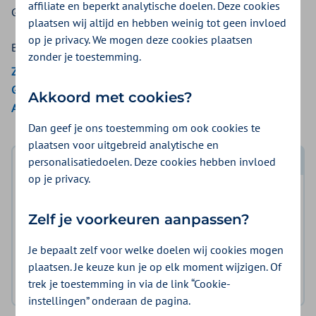
affiliate en beperkt analytische doelen. Deze cookies
Gemeente Optimaal krijgt u hiervoor een vergoeding.
plaatsen wij altijd en hebben weinig tot geen invloed
op je privacy. We mogen deze cookies plaatsen
Bekijk de vergoedingen van:
zonder je toestemming.
Zilveren Kruis
Gemeente Amsterdam
Akkoord met cookies?
Aon Vitaal
Dan geef je ons toestemming om ook cookies te
plaatsen voor uitgebreid analytische en
personalisatiedoelen. Deze cookies hebben invloed
Log in met DigiD
op je privacy.
Log in en bekijk welke vergoeding en voorwaarden
voor u gelden.
Zelf je voorkeuren aanpassen?
Je bepaalt zelf voor welke doelen wij cookies mogen
Log in met DigiD
plaatsen. Je keuze kun je op elk moment wijzigen. Of
trek je toestemming in via de link “Cookie-
Geen DigiD?
Vraag aan
instellingen” onderaan de pagina.