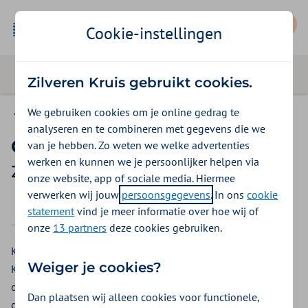
Mijn Zilveren Kruis
Cookie-instellingen
Zilveren Kruis gebruikt cookies.
We gebruiken cookies om je online gedrag te
Vergoedingen
analyseren en te combineren met gegevens die we
Ondersteek
van je hebben. Zo weten we welke advertenties
werken en kunnen we je persoonlijker helpen via
Zilveren Kruis vergoeding 2026
onze website, app of sociale media. Hiermee
verwerken wij jouw
persoonsgegevens
. In ons
cookie
2025
2026
statement
vind je meer informatie over hoe wij of
onze
13 partners
deze cookies gebruiken.
Kunt u niet uit bed om naar het toilet te gaan? Bij Zilveren
Weiger je cookies?
Kruis krijgt u een vergoeding voor een ondersteek. Een
ondersteek of po is een soort pan met een deksel. U kunt de
Dan plaatsen wij alleen cookies voor functionele,
ondersteek onder u schuiven terwijl u in bed zit.