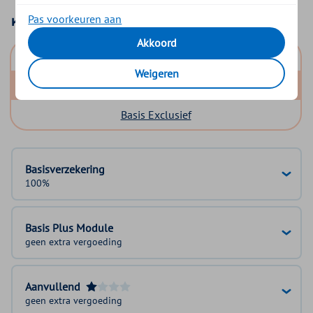
Pas voorkeuren aan
Kies uw basisverzekering
Akkoord
Basis Start
Weigeren
Basis Zeker
Basis Exclusief
Basisverzekering
100%
Basis Plus Module
geen extra vergoeding
Aanvullend
geen extra vergoeding