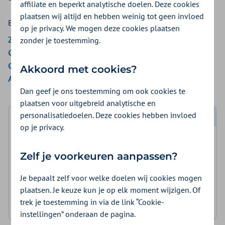
affiliate en beperkt analytische doelen. Deze cookies
plaatsen wij altijd en hebben weinig tot geen invloed
Bekijk de vergoedingen van:
op je privacy. We mogen deze cookies plaatsen
ZieZo
zonder je toestemming.
Gemeenten Optimaal
Gemeente Amsterdam
Akkoord met cookies?
Aon Vitaal
Dan geef je ons toestemming om ook cookies te
plaatsen voor uitgebreid analytische en
personalisatiedoelen. Deze cookies hebben invloed
Log in met DigiD
op je privacy.
Log in en bekijk welke vergoeding en voorwaarden
Zelf je voorkeuren aanpassen?
voor u gelden.
Je bepaalt zelf voor welke doelen wij cookies mogen
Log in met DigiD
plaatsen. Je keuze kun je op elk moment wijzigen. Of
trek je toestemming in via de link “Cookie-
Geen DigiD?
Vraag aan
instellingen” onderaan de pagina.