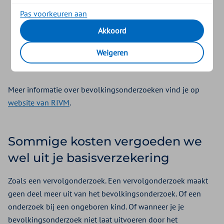
Bevolkingsonderzoek darmkanker (opsturen zelftest)
Pas voorkeuren aan
Bevolkingsonderzoek borstkanker (mammografie)
Akkoord
Bloedonderzoek zwangeren
Gehoortest bij pasgeborenen
Weigeren
Hielprik
Meer informatie over bevolkingsonderzoeken vind je op
website van RIVM
.
Sommige kosten vergoeden we
wel uit je basisverzekering
Zoals een vervolgonderzoek. Een vervolgonderzoek maakt
geen deel meer uit van het bevolkingsonderzoek. Of een
onderzoek bij een ongeboren kind. Of wanneer je je
bevolkingsonderzoek niet laat uitvoeren door het