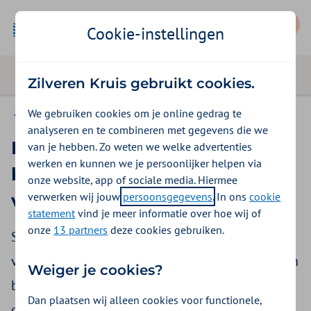
Mijn Zilveren Kruis
Cookie-instellingen
Zilveren Kruis gebruikt cookies.
We gebruiken cookies om je online gedrag te
Vergoedingen
analyseren en te combineren met gegevens die we
Krijg ik mijn
van je hebben. Zo weten we welke advertenties
werken en kunnen we je persoonlijker helpen via
bevolkingsonderzoek
onze website, app of sociale media. Hiermee
verwerken wij jouw
persoonsgegevens
. In ons
cookie
vergoed?
statement
vind je meer informatie over hoe wij of
onze
13 partners
deze cookies gebruiken.
Soms krijg je een oproep van het Rijksinstituut
voor Volksgezondheid en Milieu (RIVM) voor een
Weiger je cookies?
bevolkingsonderzoek. Dit onderzoek kan helpen
Dan plaatsen wij alleen cookies voor functionele,
om ziektes bij jou of je (ongeboren) kind vroeg