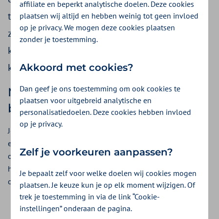
affiliate en beperkt analytische doelen. Deze cookies
te ontdekken. Soms kan het zelfs helpen om
plaatsen wij altijd en hebben weinig tot geen invloed
op je privacy. We mogen deze cookies plaatsen
ziektes te voorkomen. Je wilt weten of je de
zonder je toestemming.
kosten van een bevolkingsonderzoek vergoed
krijgt.
Akkoord met cookies?
Dan geef je ons toestemming om ook cookies te
Meestal betaalt de regering je
plaatsen voor uitgebreid analytische en
bevolkingsonderzoek
personalisatiedoelen. Deze cookies hebben invloed
op je privacy.
Je krijgt een uitnodiging van het RIVM om mee te doen aan
een onderzoek. Dit onderzoek wordt gedaan via een
Zelf je voorkeuren aanpassen?
onderzoekscentrum of je eigen huisarts. De regering betaalt
het onderzoek. Het gaat dan bijvoorbeeld om de volgende
Je bepaalt zelf voor welke doelen wij cookies mogen
onderzoeken:
plaatsen. Je keuze kun je op elk moment wijzigen. Of
trek je toestemming in via de link “Cookie-
Bevolkingsonderzoek baarmoederhalskanker door je
instellingen” onderaan de pagina.
huisarts