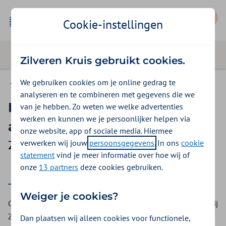
Mijn Zilveren Kruis
Cookie-instellingen
Zilveren Kruis gebruikt cookies.
We gebruiken cookies om je online gedrag te
Vergoedingen
analyseren en te combineren met gegevens die we
Incontinentie-
van je hebben. Zo weten we welke advertenties
werken en kunnen we je persoonlijker helpen via
absorptiemateriaal
onze website, app of sociale media. Hiermee
verwerken wij jouw
persoonsgegevens
. In ons
cookie
Zilveren Kruis vergoeding 2025
statement
vind je meer informatie over hoe wij of
onze
13 partners
deze cookies gebruiken.
2025
2026
Weiger je cookies?
Opvangmateriaal bij incontinentie van urine of ontlasting. Bij
Zilveren Kruis krijgt u hiervoor een vergoeding.
Dan plaatsen wij alleen cookies voor functionele,