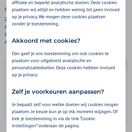
affiliate en beperkt analytische doelen. Deze cookies
Bekijk de vergoedingen van:
plaatsen wij altijd en hebben weinig tot geen invloed
op je privacy. We mogen deze cookies plaatsen
ZieZo
zonder je toestemming.
Gemeenten Optimaal
Gemeente Amsterdam
Akkoord met cookies?
Aon Vitaal
Dan geef je ons toestemming om ook cookies te
plaatsen voor uitgebreid analytische en
Log in met DigiD
personalisatiedoelen. Deze cookies hebben invloed
op je privacy.
Log in en bekijk welke vergoeding en voorwaarden
voor u gelden.
Zelf je voorkeuren aanpassen?
Log in met DigiD
Je bepaalt zelf voor welke doelen wij cookies mogen
plaatsen. Je keuze kun je op elk moment wijzigen. Of
Geen DigiD?
Vraag aan
trek je toestemming in via de link “Cookie-
instellingen” onderaan de pagina.