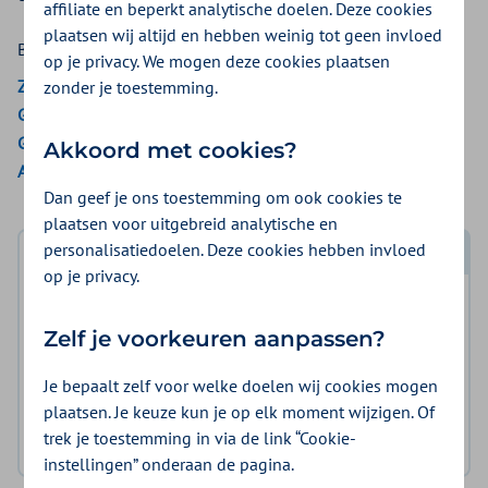
affiliate en beperkt analytische doelen. Deze cookies
plaatsen wij altijd en hebben weinig tot geen invloed
Bekijk de vergoedingen van:
op je privacy. We mogen deze cookies plaatsen
ZieZo
zonder je toestemming.
Gemeenten Optimaal
Gemeente Amsterdam
Akkoord met cookies?
Aon Vitaal
Dan geef je ons toestemming om ook cookies te
plaatsen voor uitgebreid analytische en
personalisatiedoelen. Deze cookies hebben invloed
Log in met DigiD
op je privacy.
Log in en bekijk welke vergoeding en voorwaarden
Zelf je voorkeuren aanpassen?
voor u gelden.
Je bepaalt zelf voor welke doelen wij cookies mogen
Log in met DigiD
plaatsen. Je keuze kun je op elk moment wijzigen. Of
trek je toestemming in via de link “Cookie-
Geen DigiD?
Vraag aan
instellingen” onderaan de pagina.