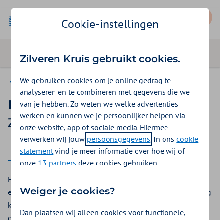
Mijn Zilveren Kruis
Cookie-instellingen
Zilveren Kruis gebruikt cookies.
We gebruiken cookies om je online gedrag te
Vergoedingen
analyseren en te combineren met gegevens die we
Drempelhulp
van je hebben. Zo weten we welke advertenties
werken en kunnen we je persoonlijker helpen via
Zilveren Kruis vergoeding 2025
onze website, app of sociale media. Hiermee
verwerken wij jouw
persoonsgegevens
. In ons
cookie
2025
2026
statement
vind je meer informatie over hoe wij of
onze
13 partners
deze cookies gebruiken.
Heeft u een drempelhulp nodig? Bij Zilveren Kruis krijgt u
Weiger je cookies?
een vergoeding voor een drempelhulp. Met deze aanpassing
kunt u makkelijker uw woning in en uit. Denk aan een
Dan plaatsen wij alleen cookies voor functionele,
opstapje of een oprit voor uw rolstoel.