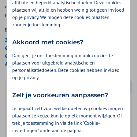
affiliate en beperkt analytische doelen. Deze cookies
een stang boven uw bed. Een bedgalg wordt ook wel een
plaatsen wij altijd en hebben weinig tot geen invloed
papagaai genoemd.
op je privacy. We mogen deze cookies plaatsen
zonder je toestemming.
Bekijk de vergoedingen van:
ZieZo
Akkoord met cookies?
Gemeenten Optimaal
Dan geef je ons toestemming om ook cookies te
Gemeente Amsterdam
plaatsen voor uitgebreid analytische en
Aon Vitaal
personalisatiedoelen. Deze cookies hebben invloed
op je privacy.
Log in met DigiD
Zelf je voorkeuren aanpassen?
Log in en bekijk welke vergoeding en voorwaarden
Je bepaalt zelf voor welke doelen wij cookies mogen
voor u gelden.
plaatsen. Je keuze kun je op elk moment wijzigen. Of
trek je toestemming in via de link “Cookie-
Log in met DigiD
instellingen” onderaan de pagina.