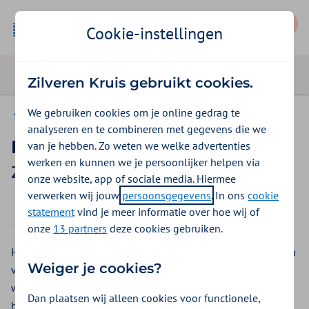
Mijn Zilveren Kruis
Cookie-instellingen
Zilveren Kruis gebruikt cookies.
We gebruiken cookies om je online gedrag te
Vergoedingen
analyseren en te combineren met gegevens die we
Bedgalg
van je hebben. Zo weten we welke advertenties
werken en kunnen we je persoonlijker helpen via
Zilveren Kruis vergoeding 2026
onze website, app of sociale media. Hiermee
verwerken wij jouw
persoonsgegevens
. In ons
cookie
2025
2026
statement
vind je meer informatie over hoe wij of
onze
13 partners
deze cookies gebruiken.
Heeft u houvast op bed nodig? Bij Zilveren Kruis krijgt u een
Weiger je cookies?
vergoeding voor bedgalg. Dit is een handvat boven uw bed
waaraan u zich kunt optrekken of vasthouden. Het handvat
Dan plaatsen wij alleen cookies voor functionele,
heeft de vorm van een triangel en hangt met een band aan