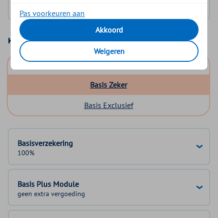
Geen DigiD?
Vraag aan
Pas voorkeuren aan
Akkoord
Kies uw basisverzekering
Weigeren
Basis Start
Basis Zeker
Basis Exclusief
Basisverzekering
100%
Basis Plus Module
geen extra vergoeding