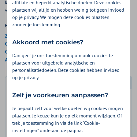
kosten na een ongeval krijgen vanuit de aanvullende
affiliate en beperkt analytische doelen. Deze cookies
plaatsen wij altijd en hebben weinig tot geen invloed
verzekering.
op je privacy. We mogen deze cookies plaatsen
zonder je toestemming.
Bekijk de vergoedingen van:
ZieZo
Akkoord met cookies?
Gemeenten Optimaal
Gemeente Amsterdam
Dan geef je ons toestemming om ook cookies te
Aon Vitaal
plaatsen voor uitgebreid analytische en
personalisatiedoelen. Deze cookies hebben invloed
op je privacy.
Log in met DigiD
Zelf je voorkeuren aanpassen?
Log in en bekijk welke vergoeding en voorwaarden
voor u gelden.
Je bepaalt zelf voor welke doelen wij cookies mogen
plaatsen. Je keuze kun je op elk moment wijzigen. Of
trek je toestemming in via de link “Cookie-
Log in met DigiD
instellingen” onderaan de pagina.
Geen DigiD?
Vraag aan