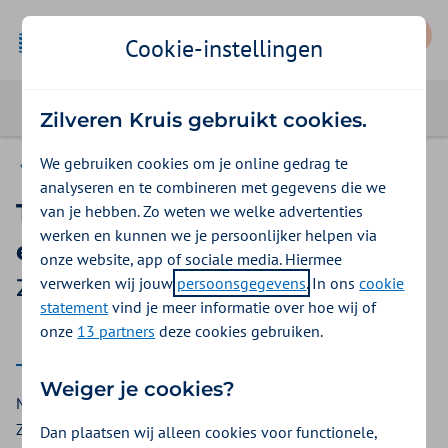
Mijn Zilveren Kruis
Cookie-instellingen
Zilveren Kruis gebruikt cookies.
We gebruiken cookies om je online gedrag te
Basis Start
analyseren en te combineren met gegevens die we
Tandheelkundige kosten na
van je hebben. Zo weten we welke advertenties
werken en kunnen we je persoonlijker helpen via
een ongeval tot 18 jaar
onze website, app of sociale media. Hiermee
verwerken wij jouw
persoonsgegevens
. In ons
cookie
Zilveren Kruis vergoeding 2026
statement
vind je meer informatie over hoe wij of
onze
13 partners
deze cookies gebruiken.
2026
Weiger je cookies?
Moet u na een ongeluk naar de tandarts of kaakchirurg? Bij
Zilveren Kruis kunt u een vergoeding voor tandheelkundige
Dan plaatsen wij alleen cookies voor functionele,