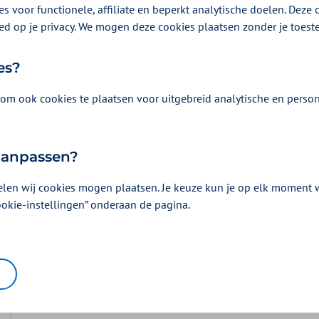
s voor functionele, affiliate en beperkt analytische doelen. Deze c
vanuit de aanvullende verzekering.
ed op je privacy. We mogen deze cookies plaatsen zonder je toes
es?
om ook cookies te plaatsen voor uitgebreid analytische en person
 aanpassen?
elen wij cookies mogen plaatsen. Je keuze kun je op elk moment wi
ookie-instellingen” onderaan de pagina.
Vergoeding en voorwaarden
Kies uw pakket en bekijk de vergoedingen e
horen.