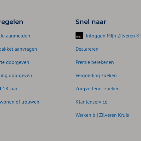
 regelen
Snel naar
lid aanmelden
Inloggen Mijn Zilveren Kr
akket aanvragen
Declareren
te doorgeven
Premie berekenen
zing doorgeven
Vergoeding zoeken
d 18 jaar
Zorgverlener zoeken
wonen of trouwen
Klantenservice
Werken bij Zilveren Kruis