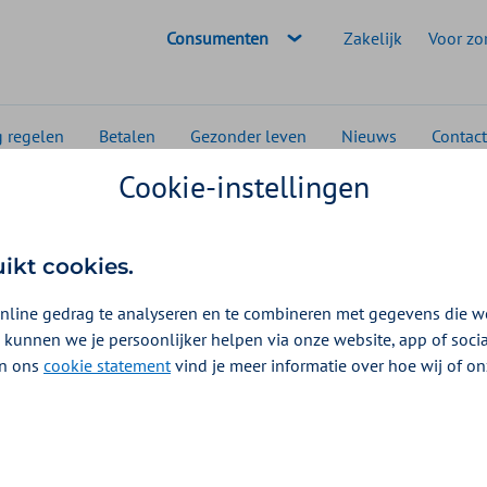
Geselecteerde doelgroep:
Consumenten
Zakelijk
Voor zo
g regelen
Betalen
Gezonder leven
Nieuws
Contact
Cookie-instellingen
ief
Tandheelkundige kosten na een ongeval tot 18 jaar
 kosten na een
uikt cookies.
r
nline gedrag te analyseren en te combineren met gegevens die w
 kunnen we je persoonlijker helpen via onze website, app of soc
2026
 In ons
cookie statement
vind je meer informatie over hoe wij of o
irurg? Bij Zilveren Kruis kunt u een vergoeding voor