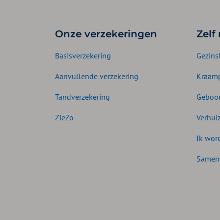
Onze verzekeringen
Zelf
Basisverzekering
Gezins
Aanvullende verzekering
Kraamp
Tandverzekering
Geboor
ZieZo
Verhui
Ik wor
Samen