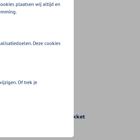
ookies plaatsen wij altijd en
temming.
alisatiedoelen. Deze cookies
jzigen. Of trek je
n voorwaarden die bij uw pakket