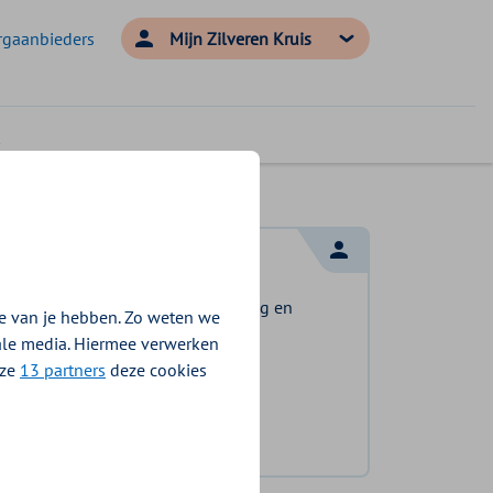
rgaanbieders
Mijn Zilveren Kruis
Log in met DigiD
Log in en bekijk welke vergoeding en
e van je hebben. Zo weten we
voorwaarden voor u gelden.
iale media. Hiermee verwerken
nze
13 partners
deze cookies
Log in met DigiD
Geen DigiD?
Vraag aan