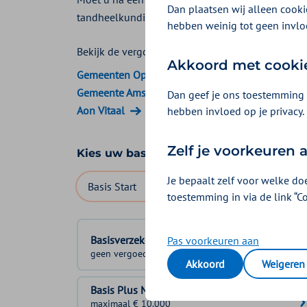
Dan plaatsen wij alleen cookie
tandheelkundige kosten na een ongeval krijgen 
hebben weinig tot geen invlo
Bekijk de vergoedingen van:
Akkoord met cooki
Gemeenten Optimaal
Gemeente Amsterdam
Dan geef je ons toestemming 
Aon Vitaal
hebben invloed op je privacy.
Zelf je voorkeuren
Kies uw basisverzekering
Je bepaalt zelf voor welke do
Basis Start
Basis Zeker
Basis Exclusief
toestemming in via de link “C
Basisverzekering
Pas voorkeuren aan
geen vergoeding
Akkoord
Weigeren
Basis Plus Module
maximaal € 10.000