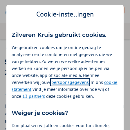
Mijn Zilveren Kruis
Cookie-instellingen
Zilveren Kruis gebruikt cookies.
We gebruiken cookies om je online gedrag te
Basis Start
analyseren en te combineren met gegevens die we
Slaapcursus
van je hebben. Zo weten we welke advertenties
werken en kunnen we je persoonlijker helpen via
Zilveren Kruis vergoeding 2026
onze website, app of sociale media. Hiermee
verwerken wij jouw
persoonsgegevens
. In ons
cookie
2026
statement
vind je meer informatie over hoe wij of
onze
13 partners
deze cookies gebruiken.
Heeft u problemen met slapen? Bij Zilveren Kruis kunt u een
Weiger je cookies?
vergoeding voor een slaapcursus krijgen vanuit de
aanvullende verzekering. Via een online cursus van Somnio
Dan plaatsen wij alleen cookies voor functionele,
of via het slaapprogramma van Somnox krijgt u