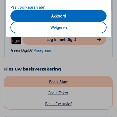
Log in met DigiD
Pas voorkeuren aan
Akkoord
Log in en bekijk welke vergoeding en voorwaarden
voor u gelden.
Weigeren
Log in met DigiD
Geen DigiD?
Vraag aan
Kies uw basisverzekering
Basis Start
Basis Zeker
Basis Exclusief