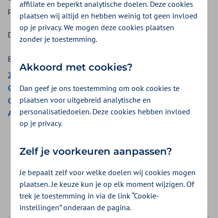
affiliate en beperkt analytische doelen. Deze cookies
professioneel advies om beter te slapen.
plaatsen wij altijd en hebben weinig tot geen invloed
op je privacy. We mogen deze cookies plaatsen
Deze vergoeding komt uit de
Gezond en Fitbundel.
zonder je toestemming.
Bekijk de vergoedingen van:
Akkoord met cookies?
ZieZo
Dan geef je ons toestemming om ook cookies te
Gemeenten Optimaal
plaatsen voor uitgebreid analytische en
Gemeente Amsterdam
personalisatiedoelen. Deze cookies hebben invloed
Aon Vitaal
op je privacy.
Veelgestelde vraag
Zelf je voorkeuren aanpassen?
Je bepaalt zelf voor welke doelen wij cookies mogen
Wat kan ik zelf doen bij lichte mentale klachten,
plaatsen. Je keuze kun je op elk moment wijzigen. Of
zoals stress, piekeren of slaapproblemen?
trek je toestemming in via de link “Cookie-
instellingen” onderaan de pagina.