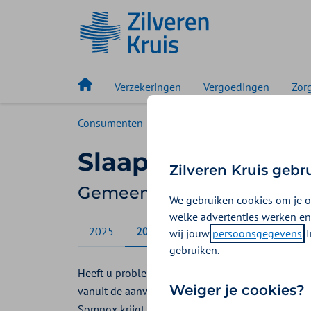
Verzekeringen
Vergoedingen
Zor
Consumenten
Vergoedingen
Gemeenten 
Slaapcursus
Zilveren Kruis gebr
Gemeenten Optimaal verg
We gebruiken cookies om je o
welke advertenties werken en
2025
2026
wij jouw
persoonsgegevens
.
gebruiken.
Heeft u problemen met slapen? Bij Gemeente Opt
Weiger je cookies?
vanuit de aanvullende verzekering. Via een onli
Somnox krijgt u professioneel advies om beter te