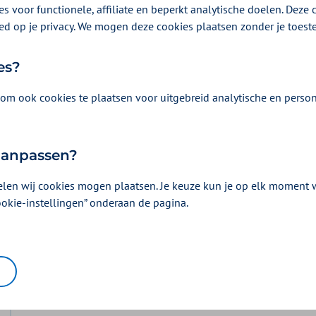
s voor functionele, affiliate en beperkt analytische doelen. Deze c
ed op je privacy. We mogen deze cookies plaatsen zonder je toes
l.
es?
om ook cookies te plaatsen voor uitgebreid analytische en person
 aanpassen?
Vergoeding en voorwaarden
elen wij cookies mogen plaatsen. Je keuze kun je op elk moment wi
ookie-instellingen” onderaan de pagina.
Kies uw pakket en bekijk de vergoedingen e
horen.