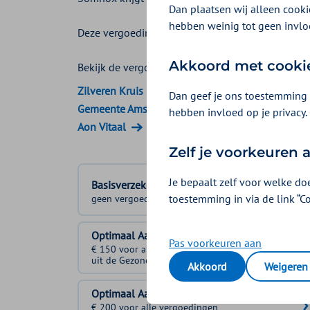
Dan plaatsen wij alleen cookie
hebben weinig tot geen invlo
Deze vergoeding komt uit de
Gezond en Fitbunde
Akkoord met cooki
Bekijk de vergoedingen van:
Zilveren Kruis
Dan geef je ons toestemming 
Gemeente Amsterdam
hebben invloed op je privacy.
Aon Vitaal
Zelf je voorkeuren
Je bepaalt zelf voor welke do
Basisverzekering
toestemming in via de link “C
geen vergoeding
Optimaal Aanvullend 1
Pas voorkeuren aan
€ 150 voor alle vergoedingen
uit de Gezond en Fitbundel samen
Akkoord
Weigeren
Optimaal Aanvullend 2
€ 200 voor alle vergoedingen