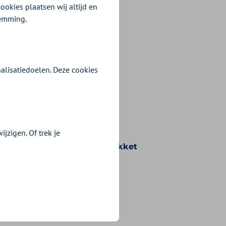
ookies plaatsen wij altijd en
temming.
alisatiedoelen. Deze cookies
jzigen. Of trek je
n voorwaarden die bij uw pakket