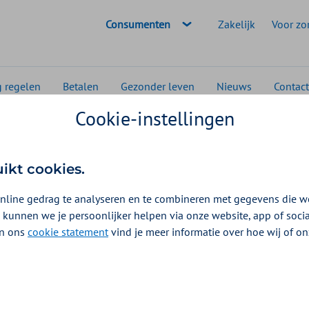
Geselecteerde doelgroep:
Consumenten
Zakelijk
Voor zo
g regelen
Betalen
Gezonder leven
Nieuws
Contact
Cookie-instellingen
Optimaal
Slaapcursus
uikt cookies.
oedingen 2026
nline gedrag te analyseren en te combineren met gegevens die w
 kunnen we je persoonlijker helpen via onze website, app of soc
 In ons
cookie statement
vind je meer informatie over hoe wij of o
imaal kunt u een vergoeding voor een slaapcursus krijgen
ne cursus van Somnio of via het slaapprogramma van
 slapen.