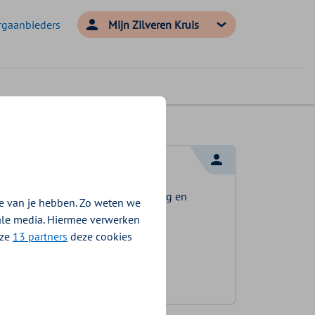
rgaanbieders
Mijn Zilveren Kruis
Log in met DigiD
Log in en bekijk welke vergoeding en
e van je hebben. Zo weten we
voorwaarden voor u gelden.
iale media. Hiermee verwerken
nze
13 partners
deze cookies
Log in met DigiD
Geen DigiD?
Vraag aan