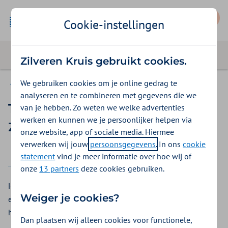
Mijn Zilveren Kruis
Cookie-instellingen
Zilveren Kruis gebruikt cookies.
We gebruiken cookies om je online gedrag te
Basis Exclusief
analyseren en te combineren met gegevens die we
Transferhulpmiddelen
van je hebben. Zo weten we welke advertenties
werken en kunnen we je persoonlijker helpen via
Zilveren Kruis vergoeding 2026
onze website, app of sociale media. Hiermee
verwerken wij jouw
persoonsgegevens
. In ons
cookie
2025
2026
statement
vind je meer informatie over hoe wij of
onze
13 partners
deze cookies gebruiken.
Heeft u moeite met zitten of staan? Bij Zilveren Kruis krijgt u
Weiger je cookies?
een vergoeding voor transferhulpmiddelen. Dit zijn
hulpmiddelen die u helpen bij het zitten en staan.
Dan plaatsen wij alleen cookies voor functionele,