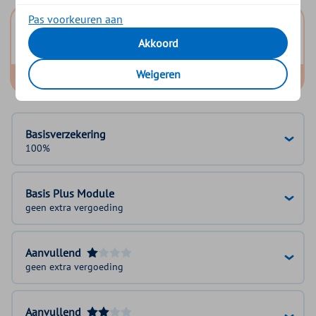
Pas voorkeuren aan
Basis Start
Akkoord
Basis Zeker
Weigeren
Basis Exclusief
Basisverzekering
100%
Basis Plus Module
geen extra vergoeding
Aanvullend
geen extra vergoeding
Aanvullend