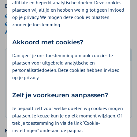
affiliate en beperkt analytische doelen. Deze cookies
Bekijk de vergoedingen van:
plaatsen wij altijd en hebben weinig tot geen invloed
Gemeenten Optimaal
op je privacy. We mogen deze cookies plaatsen
Gemeente Amsterdam
zonder je toestemming.
Aon Vitaal
Akkoord met cookies?
Dan geef je ons toestemming om ook cookies te
Log in met DigiD
plaatsen voor uitgebreid analytische en
personalisatiedoelen. Deze cookies hebben invloed
Log in en bekijk welke vergoeding en voorwaarden
op je privacy.
voor u gelden.
Zelf je voorkeuren aanpassen?
Log in met DigiD
Je bepaalt zelf voor welke doelen wij cookies mogen
Geen DigiD?
Vraag aan
plaatsen. Je keuze kun je op elk moment wijzigen. Of
trek je toestemming in via de link “Cookie-
instellingen” onderaan de pagina.
Kies uw basisverzekering