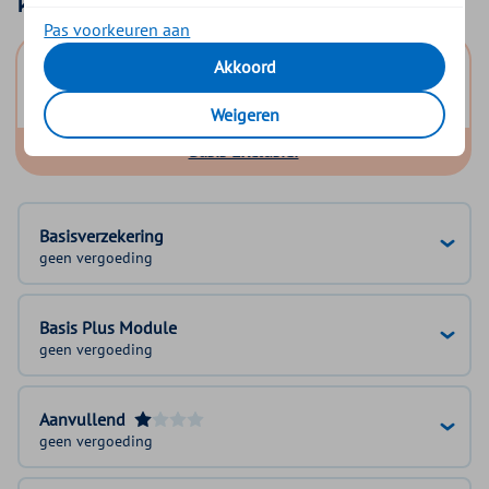
Kies uw basisverzekering
Pas voorkeuren aan
Basis Start
Akkoord
Basis Zeker
Weigeren
Basis Exclusief
Basisverzekering
geen vergoeding
Basis Plus Module
geen vergoeding
Aanvullend
geen vergoeding