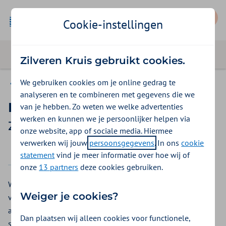
Mijn Zilveren Kruis
Cookie-instellingen
Zilveren Kruis gebruikt cookies.
We gebruiken cookies om je online gedrag te
Basis Exclusief
analyseren en te combineren met gegevens die we
Kraampakket
van je hebben. Zo weten we welke advertenties
werken en kunnen we je persoonlijker helpen via
Zilveren Kruis vergoeding 2026
onze website, app of sociale media. Hiermee
verwerken wij jouw
persoonsgegevens
. In ons
cookie
2025
2026
statement
vind je meer informatie over hoe wij of
onze
13 partners
deze cookies gebruiken.
Wilt u een kraampakket? Bij Zilveren Kruis kunt u een
Weiger je cookies?
vergoeding voor een kraampakket krijgen vanuit de
aanvullende verzekering. In het kraampakket vindt u
Dan plaatsen wij alleen cookies voor functionele,
speciale (verband)middelen voor bij en na de bevalling.