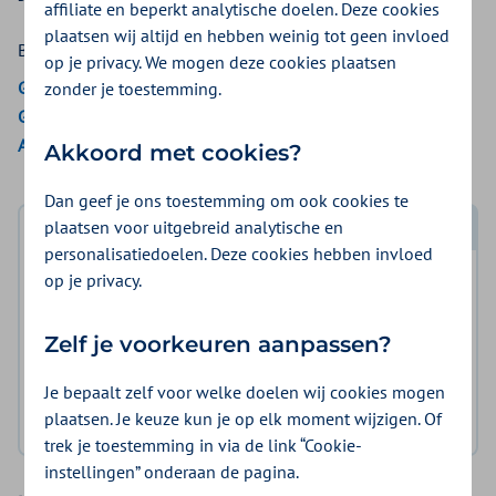
affiliate en beperkt analytische doelen. Deze cookies
plaatsen wij altijd en hebben weinig tot geen invloed
Bekijk de vergoedingen van:
op je privacy. We mogen deze cookies plaatsen
Gemeenten Optimaal
zonder je toestemming.
Gemeente Amsterdam
Aon Vitaal
Akkoord met cookies?
Dan geef je ons toestemming om ook cookies te
plaatsen voor uitgebreid analytische en
Log in met DigiD
personalisatiedoelen. Deze cookies hebben invloed
op je privacy.
Log in en bekijk welke vergoeding en voorwaarden
voor u gelden.
Zelf je voorkeuren aanpassen?
Log in met DigiD
Je bepaalt zelf voor welke doelen wij cookies mogen
plaatsen. Je keuze kun je op elk moment wijzigen. Of
Geen DigiD?
Vraag aan
trek je toestemming in via de link “Cookie-
instellingen” onderaan de pagina.