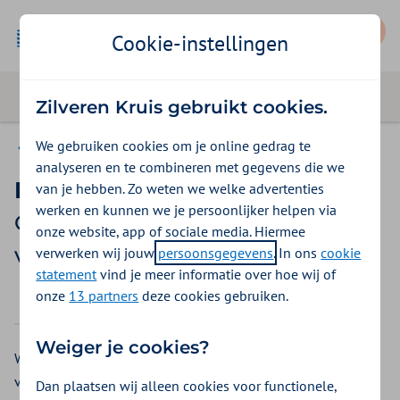
Mijn Zilveren Kruis
Cookie-instellingen
Zilveren Kruis gebruikt cookies.
We gebruiken cookies om je online gedrag te
Gemeenten Optimaal
analyseren en te combineren met gegevens die we
Kraampakket
van je hebben. Zo weten we welke advertenties
werken en kunnen we je persoonlijker helpen via
Gemeenten Optimaal
onze website, app of sociale media. Hiermee
vergoedingen 2026
verwerken wij jouw
persoonsgegevens
. In ons
cookie
statement
vind je meer informatie over hoe wij of
onze
13 partners
deze cookies gebruiken.
2025
2026
Weiger je cookies?
Wilt u een kraampakket? Bij Gemeente Optimaal kunt u een
vergoeding voor een kraampakket krijgen vanuit de
Dan plaatsen wij alleen cookies voor functionele,