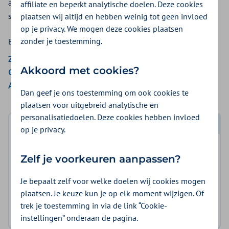
aanvullende verzekering. In het kraampakket vindt u
affiliate en beperkt analytische doelen. Deze cookies
speciale (verband)middelen voor bij en na de bevalling.
plaatsen wij altijd en hebben weinig tot geen invloed
op je privacy. We mogen deze cookies plaatsen
zonder je toestemming.
Bekijk de vergoedingen van:
Zilveren Kruis
Akkoord met cookies?
Gemeente Amsterdam
Aon Vitaal
Dan geef je ons toestemming om ook cookies te
plaatsen voor uitgebreid analytische en
personalisatiedoelen. Deze cookies hebben invloed
Log in met DigiD
op je privacy.
Log in en bekijk welke vergoeding en voorwaarden
Zelf je voorkeuren aanpassen?
voor u gelden.
Je bepaalt zelf voor welke doelen wij cookies mogen
Log in met DigiD
plaatsen. Je keuze kun je op elk moment wijzigen. Of
trek je toestemming in via de link “Cookie-
Geen DigiD?
Vraag aan
instellingen” onderaan de pagina.