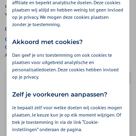
affiliate en beperkt analytische doelen. Deze cookies
ondersteunen? Bij Zilveren Kruis krijgt u een vergoeding
plaatsen wij altijd en hebben weinig tot geen invloed
voor deze hulpmiddelen.
op je privacy. We mogen deze cookies plaatsen
zonder je toestemming.
Bekijk de vergoedingen van:
Gemeenten Optimaal
Akkoord met cookies?
Gemeente Amsterdam
Dan geef je ons toestemming om ook cookies te
Aon Vitaal
plaatsen voor uitgebreid analytische en
personalisatiedoelen. Deze cookies hebben invloed
op je privacy.
Log in met DigiD
Log in en bekijk welke vergoeding en voorwaarden
Zelf je voorkeuren aanpassen?
voor u gelden.
Je bepaalt zelf voor welke doelen wij cookies mogen
plaatsen. Je keuze kun je op elk moment wijzigen. Of
Log in met DigiD
trek je toestemming in via de link “Cookie-
instellingen” onderaan de pagina.
Geen DigiD?
Vraag aan