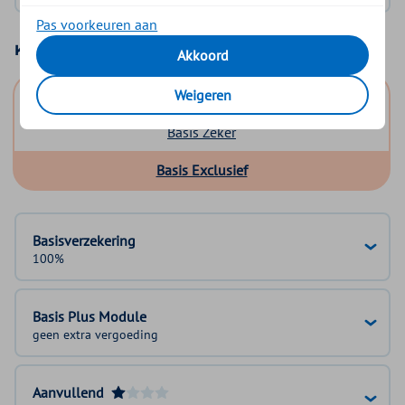
Pas voorkeuren aan
Kies uw basisverzekering
Akkoord
Basis Start
Weigeren
Basis Zeker
Basis Exclusief
Basisverzekering
100%
Basis Plus Module
geen extra vergoeding
Aanvullend