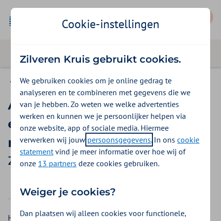
Mijn Zilveren Kruis
Cookie-instellingen
Zilveren Kruis gebruikt cookies.
We gebruiken cookies om je online gedrag te
Basis Exclusief
analyseren en te combineren met gegevens die we
Armondersteuning,
van je hebben. Zo weten we welke advertenties
werken en kunnen we je persoonlijker helpen via
eetapparaat,
onze website, app of sociale media. Hiermee
verwerken wij jouw
persoonsgegevens
. In ons
cookie
robotmanipulator
statement
vind je meer informatie over hoe wij of
Zilveren Kruis vergoeding 2026
onze
13 partners
deze cookies gebruiken.
2025
2026
Weiger je cookies?
Dan plaatsen wij alleen cookies voor functionele,
Heeft u een hulpmiddel nodig uw armen en handen te