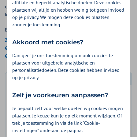
affiliate en beperkt analytische doelen. Deze cookies
goed sluiten. Hierdoor stroomt er bloed terug. Spataderen
plaatsen wij altijd en hebben weinig tot geen invloed
kunnen gevoelig zijn of pijn doen.
op je privacy. We mogen deze cookies plaatsen
zonder je toestemming.
Bekijk de vergoedingen van:
Zilveren Kruis
Akkoord met cookies?
Gemeenten Optimaal
Dan geef je ons toestemming om ook cookies te
Gemeente Amsterdam
plaatsen voor uitgebreid analytische en
personalisatiedoelen. Deze cookies hebben invloed
op je privacy.
Log in met DigiD
Zelf je voorkeuren aanpassen?
Log in en bekijk welke vergoeding en voorwaarden
voor u gelden.
Je bepaalt zelf voor welke doelen wij cookies mogen
plaatsen. Je keuze kun je op elk moment wijzigen. Of
Log in met DigiD
trek je toestemming in via de link “Cookie-
instellingen” onderaan de pagina.
Geen DigiD?
Vraag aan