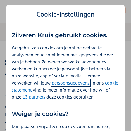
Mijn Zilveren Kruis
Cookie-instellingen
Zilveren Kruis gebruikt cookies.
We gebruiken cookies om je online gedrag te
Aon Vitaal
analyseren en te combineren met gegevens die we
Spataderbehandeling
van je hebben. Zo weten we welke advertenties
werken en kunnen we je persoonlijker helpen via
Aon Vitaal vergoedingen 2026
onze website, app of sociale media. Hiermee
verwerken wij jouw
persoonsgegevens
. In ons
cookie
2025
2026
statement
vind je meer informatie over hoe wij of
onze
13 partners
deze cookies gebruiken.
Wilt u zich voor spataders laten behandelen? Bij Aon Vitaal
Weiger je cookies?
krijgt u hiervoor een vergoeding. Een spatader is een
verwijde ader die vaak goed te zien is op de huid. Een
Dan plaatsen wij alleen cookies voor functionele,
spatader ontstaat doordat de kleppen in de ader niet meer