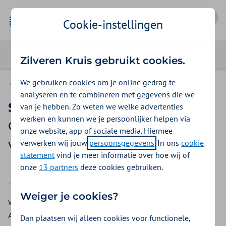
Mijn Zilveren Kruis
Cookie-instellingen
Zilveren Kruis gebruikt cookies.
We gebruiken cookies om je online gedrag te
Gemeente Amsterdam
analyseren en te combineren met gegevens die we
Spataderbehandeling
van je hebben. Zo weten we welke advertenties
werken en kunnen we je persoonlijker helpen via
Gemeente Amsterdam
onze website, app of sociale media. Hiermee
vergoedingen 2026
verwerken wij jouw
persoonsgegevens
. In ons
cookie
statement
vind je meer informatie over hoe wij of
onze
13 partners
deze cookies gebruiken.
2025
2026
Weiger je cookies?
Wilt u zich voor spataders laten behandelen? Bij Gemeente
Amsterdam krijgt u hiervoor een vergoeding. Een spatader is
Dan plaatsen wij alleen cookies voor functionele,