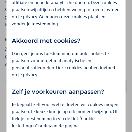
een verwijde ader die vaak goed te zien is op de huid. Een
affiliate en beperkt analytische doelen. Deze cookies
spatader ontstaat doordat de kleppen in de ader niet meer
plaatsen wij altijd en hebben weinig tot geen invloed
op je privacy. We mogen deze cookies plaatsen
goed sluiten. Hierdoor stroomt er bloed terug. Spataderen
zonder je toestemming.
kunnen gevoelig zijn of pijn doen.
Bekijk de vergoedingen van:
Akkoord met cookies?
Zilveren Kruis
Dan geef je ons toestemming om ook cookies te
Gemeenten Optimaal
plaatsen voor uitgebreid analytische en
Aon Vitaal
personalisatiedoelen. Deze cookies hebben invloed
op je privacy.
Log in met DigiD
Zelf je voorkeuren aanpassen?
Log in en bekijk welke vergoeding en voorwaarden
Je bepaalt zelf voor welke doelen wij cookies mogen
voor u gelden.
plaatsen. Je keuze kun je op elk moment wijzigen. Of
trek je toestemming in via de link “Cookie-
instellingen” onderaan de pagina.
Log in met DigiD