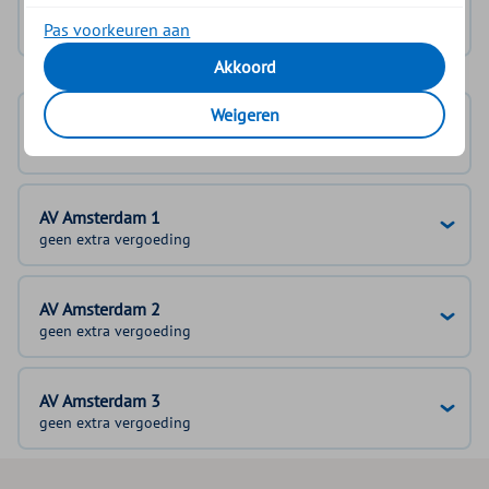
Geen DigiD?
Vraag aan
Pas voorkeuren aan
Akkoord
Weigeren
Basisverzekering
100%
AV Amsterdam 1
geen extra vergoeding
AV Amsterdam 2
geen extra vergoeding
AV Amsterdam 3
geen extra vergoeding