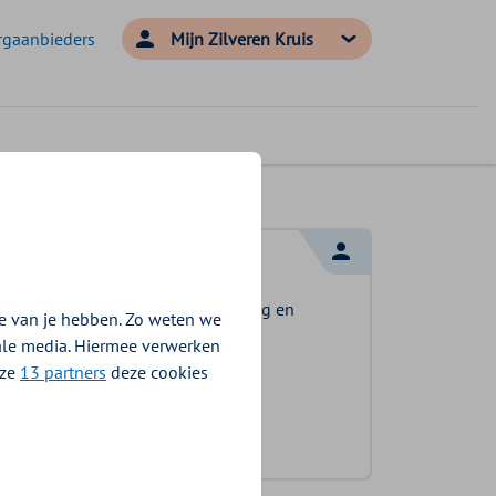
rgaanbieders
Mijn Zilveren Kruis
Log in met DigiD
Log in en bekijk welke vergoeding en
e van je hebben. Zo weten we
voorwaarden voor u gelden.
iale media. Hiermee verwerken
nze
13 partners
deze cookies
Log in met DigiD
Geen DigiD?
Vraag aan