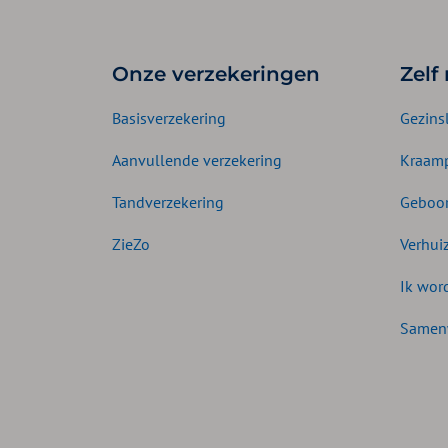
Onze verzekeringen
Zelf
Basisverzekering
Gezins
Aanvullende verzekering
Kraamp
Tandverzekering
Geboor
ZieZo
Verhui
Ik wor
Samen