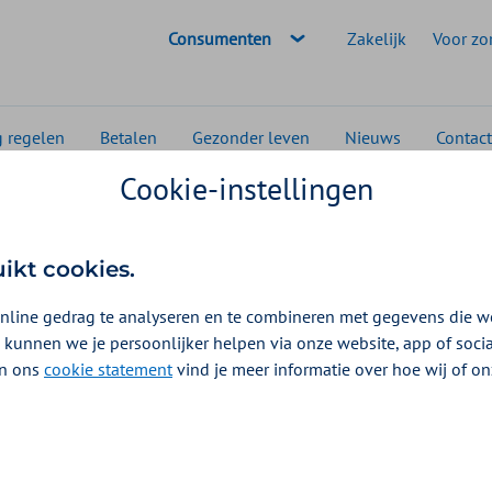
Geselecteerde doelgroep:
Consumenten
Zakelijk
Voor zo
g regelen
Betalen
Gezonder leven
Nieuws
Contact
Cookie-instellingen
Repatriëring
uikt cookies.
026
nline gedrag te analyseren en te combineren met gegevens die w
 kunnen we je persoonlijker helpen via onze website, app of soc
 In ons
cookie statement
vind je meer informatie over hoe wij of o
rgoeding voor repatriëring. Repatriëren is vervoer naar een
k of gewond bent. Het is vervoer met of zonder medische
een overledene naar Nederland vervoerd wordt. Bekijk de