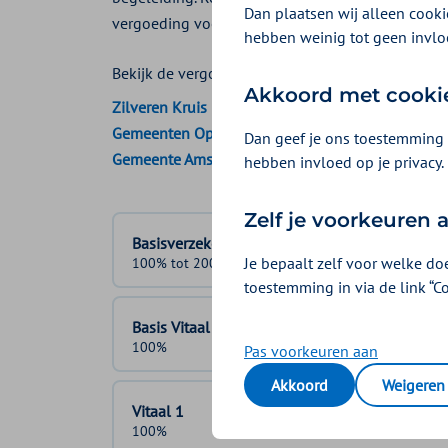
Dan plaatsen wij alleen cookie
vergoeding voor vervoer stoffelijk overschot naa
hebben weinig tot geen invlo
Bekijk de vergoedingen van:
Akkoord met cooki
Zilveren Kruis
Gemeenten Optimaal
Dan geef je ons toestemming 
Gemeente Amsterdam
hebben invloed op je privacy.
Zelf je voorkeuren
Basisverzekering
Je bepaalt zelf voor welke do
100% tot 200 kilometer
toestemming in via de link “C
Basis Vitaal
100%
Pas voorkeuren aan
Akkoord
Weigeren
Vitaal 1
100%