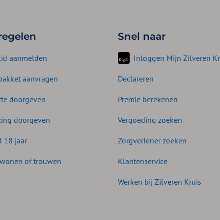
 regelen
Snel naar
lid aanmelden
Inloggen Mijn Zilveren Kr
akket aanvragen
Declareren
te doorgeven
Premie berekenen
zing doorgeven
Vergoeding zoeken
d 18 jaar
Zorgverlener zoeken
wonen of trouwen
Klantenservice
Werken bij Zilveren Kruis