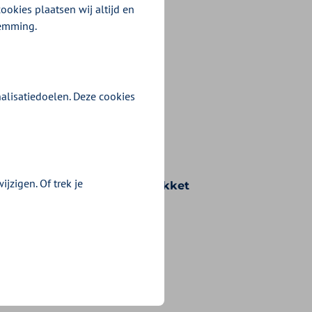
ookies plaatsen wij altijd en
temming.
alisatiedoelen. Deze cookies
jzigen. Of trek je
n voorwaarden die bij uw pakket