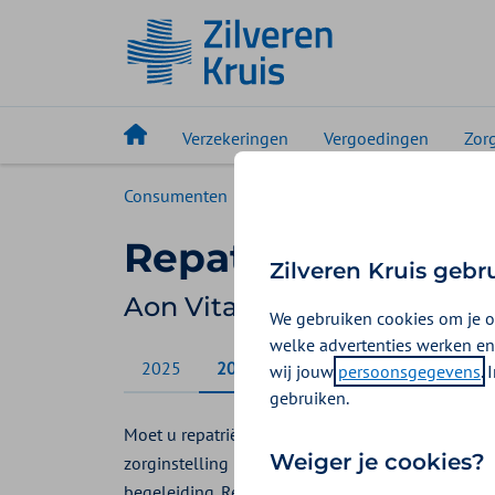
Verzekeringen
Vergoedingen
Zor
Consumenten
Vergoedingen
Aon Vitaal
Repatriëring
Zilveren Kruis gebr
Aon Vitaal vergoedingen 2
We gebruiken cookies om je o
welke advertenties werken en
2025
2026
wij jouw
persoonsgegevens
.
gebruiken.
Moet u repatriëren? Bij Aon Vitaal krijgt u een ve
Weiger je cookies?
zorginstelling in Nederland. Omdat u ernstig zie
begeleiding. Repatriëren kan ook betekenen dat 