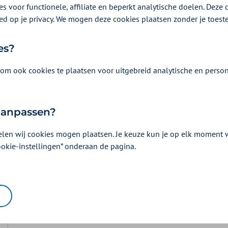
s voor functionele, affiliate en beperkt analytische doelen. Deze c
r Nederland.
ed op je privacy. We mogen deze cookies plaatsen zonder je toes
es?
om ook cookies te plaatsen voor uitgebreid analytische en person
 aanpassen?
Vergoeding en voorwaarden
elen wij cookies mogen plaatsen. Je keuze kun je op elk moment wi
Kies uw pakket en bekijk de vergoedingen e
horen.
ookie-instellingen” onderaan de pagina.