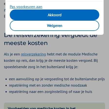
een vergoeding voor repatriëring. Regel repatriëring nooit
Pas voorkeuren aan
zelf, bel altijd eerst met Zilveren Kruis Alarmcentrale door
Akkoord
Eurocross:
+31 71 364 12 22
.
Weigeren
De reisverzekering vergoedt de
meeste kosten
Als je een
reisverzekering
hebt met de module Medische
kosten op reis, dan krijg je de meeste kosten vergoed. Bij
spoedeisende zorg in het buitenland krijg je:
een aanvulling op je vergoeding tot de buitenlandse prijs
repatriëring met en zonder medische noodzaak
repatriëring naar een zorginstelling of naar je huis
Voorbeelden van medische kosten in het