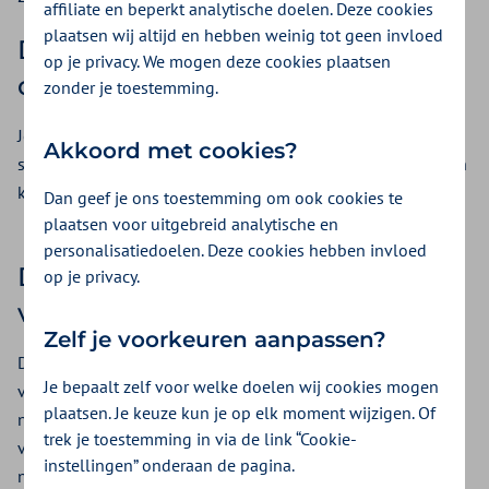
affiliate en beperkt analytische doelen. Deze cookies
plaatsen wij altijd en hebben weinig tot geen invloed
De basisverzekering vergoedt tot
op je privacy. We mogen deze cookies plaatsen
de Nederlandse prijs
zonder je toestemming.
Je basisverzekering dekt alleen de kosten voor
Akkoord met cookies?
spoedeisende zorg tot het Nederlandse tarief. Het verschil in
kosten betaal je zelf.
Dan geef je ons toestemming om ook cookies te
plaatsen voor uitgebreid analytische en
personalisatiedoelen. Deze cookies hebben invloed
De aanvullende verzekering
op je privacy.
vergoedt de buitenlandse prijs
Zelf je voorkeuren aanpassen?
De kosten voor spoedeisende zorg zijn in het buitenland
Je bepaalt zelf voor welke doelen wij cookies mogen
vaak duurder. Met een aanvullende verzekering hoef je dan
plaatsen. Je keuze kun je op elk moment wijzigen. Of
niet bij te betalen. De aanvullende verzekering vult je
trek je toestemming in via de link “Cookie-
vergoeding aan tot de buitenlandse prijs. Heb je vervoer
instellingen” onderaan de pagina.
naar Nederland nodig om een medische reden? Dan krijg je