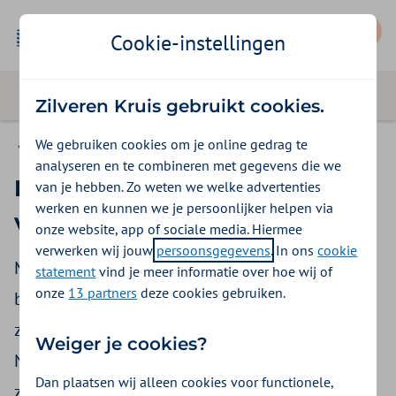
Mijn Zilveren Kruis
Cookie-instellingen
Zilveren Kruis gebruikt cookies.
We gebruiken cookies om je online gedrag te
Goed voorbereid naar het buitenland
analyseren en te combineren met gegevens die we
Krijg ik zorg in het buitenland
van je hebben. Zo weten we welke advertenties
werken en kunnen we je persoonlijker helpen via
vergoed?
onze website, app of sociale media. Hiermee
verwerken wij jouw
persoonsgegevens
. In ons
cookie
Met een basisverzekering ben je in het
statement
vind je meer informatie over hoe wij of
onze
13 partners
deze cookies gebruiken.
buitenland altijd verzekerd voor spoedeisende
zorg. Is de spoedeisende zorg duurder dan in
Weiger je cookies?
Nederland? Dan heb je een aanvullende
Dan plaatsen wij alleen cookies voor functionele,
zorgverzekering nodig, of een reisverzekering.