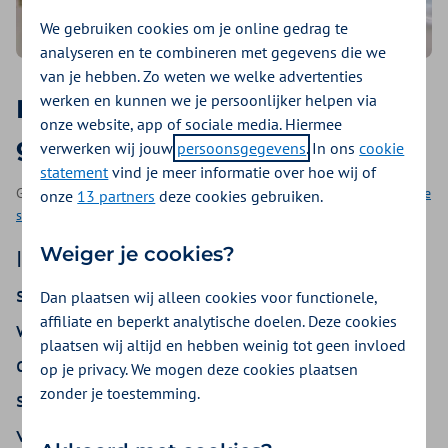
We gebruiken cookies om je online gedrag te
analyseren en te combineren met gegevens die we
van je hebben. Zo weten we welke advertenties
werken en kunnen we je persoonlijker helpen via
Kan je verbranden achter
onze website, app of sociale media. Hiermee
glas?
verwerken wij jouw
persoonsgegevens
. In ons
cookie
statement
vind je meer informatie over hoe wij of
Geplaatst op 3 juni 2024 | Een artikel als onderdeel van
Zorg dat je
onze
13 partners
deze cookies gebruiken.
smeert
| 4 minuten lezen
Weiger je cookies?
In de auto, op kantoor, of wanneer je in de
serre zit. Het kan best warm worden
Dan plaatsen wij alleen cookies voor functionele,
affiliate en beperkt analytische doelen. Deze cookies
wanneer je achter het glas zit. Het glas laat
plaatsen wij altijd en hebben weinig tot geen invloed
dan de warmte door, maar komt de UV-
op je privacy. We mogen deze cookies plaatsen
zonder je toestemming.
straling er dan ook doorheen? Voor deze
vraag gingen we in gesprek met Drs.