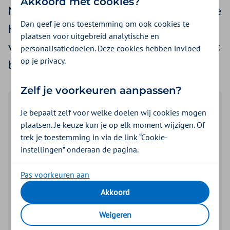
Akkoord met cookies?
Marjolein Leenarts, dermatoloog in het Rode
Dan geef je ons toestemming om ook cookies te
Kruis Ziekenhuis. We vroegen haar of je kan
plaatsen voor uitgebreid analytische en
verbranden achter glas en hoe je jezelf kunt
personalisatiedoelen. Deze cookies hebben invloed
op je privacy.
beschermen.
Zelf je voorkeuren aanpassen?
Lees de samenvatting
Je bepaalt zelf voor welke doelen wij cookies mogen
plaatsen. Je keuze kun je op elk moment wijzigen. Of
Achter glas kun je nog steeds huidschade oplopen
trek je toestemming in via de link “Cookie-
door uv-straling van de zon.
instellingen” onderaan de pagina.
Gewoon glas houdt UVB-straling grotendeels tegen,
maar laat UVA-straling deels door.
Pas voorkeuren aan
UVA-straling kan bijdragen aan huidveroudering en
Akkoord
het ontstaan van huidkanker.
Bij langdurig zitten in de zon achter een raam of in
Weigeren
de auto kan je huid alsnog beschadigen.