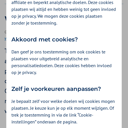
affiliate en beperkt analytische doelen. Deze cookies
plaatsen wij altijd en hebben weinig tot geen invloed
op je privacy. We mogen deze cookies plaatsen
Weer verbinding maken
zonder je toestemming.
Geplaatst op 22 augustus 2022 | Een webinar als onderdeel van
webinars
| 50 minuten kijken
Akkoord met cookies?
Thuiswerken voor de een plezierig voor de
Dan geef je ons toestemming om ook cookies te
plaatsen voor uitgebreid analytische en
ander een ramp. Wat kan jij als HR
personalisatiedoelen. Deze cookies hebben invloed
professional of leidinggevende eraan doen
op je privacy.
om jouw collega’s er weer bij te trekken?
Zelf je voorkeuren aanpassen?
Onno Hamburger en Frederique Maring
namen ons mee in de wereld van
Je bepaalt zelf voor welke doelen wij cookies mogen
plaatsen. Je keuze kun je op elk moment wijzigen. Of
werkgeluk, de Big Five en thuiswerken.
trek je toestemming in via de link “Cookie-
instellingen” onderaan de pagina.