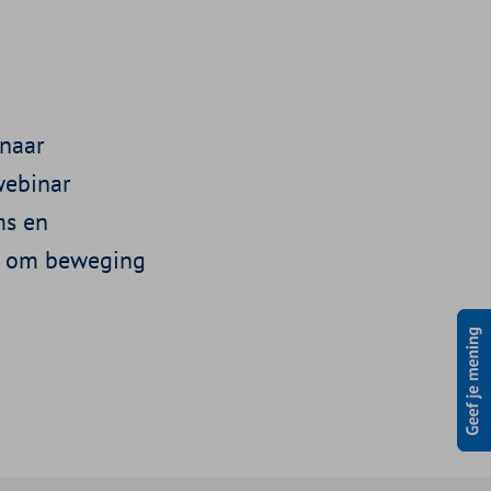
 naar
webinar
ms en
en om beweging