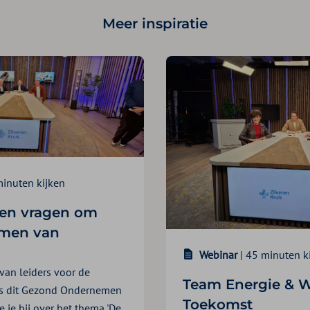
Meer inspiratie
minuten kijken
den vragen om
rmen van
Webinar
| 45 minuten k
 van leiders voor de
Team Energie & W
ns dit Gezond Ondernemen
Toekomst
 je bij over het thema 'De