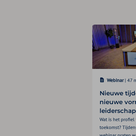
Webinar
| 47 
Nieuwe tij
nieuwe vo
leiderschap
Wat is het profiel
toekomst? Tijde
webinar praten we