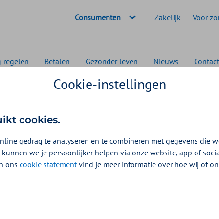
Geselecteerde doelgroep:
Consumenten
Zakelijk
Voor zo
g regelen
Betalen
Gezonder leven
Nieuws
Contact
Cookie-instellingen
Systemisch werken
uikt cookies.
nline gedrag te analyseren en te combineren met gegevens die w
 kunnen we je persoonlijker helpen via onze website, app of soc
 In ons
cookie statement
vind je meer informatie over hoe wij of o