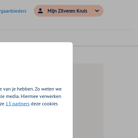
rgaanbieders
Mijn Zilveren Kruis
e van je hebben. Zo weten we
iale media. Hiermee verwerken
nze
13 partners
deze cookies