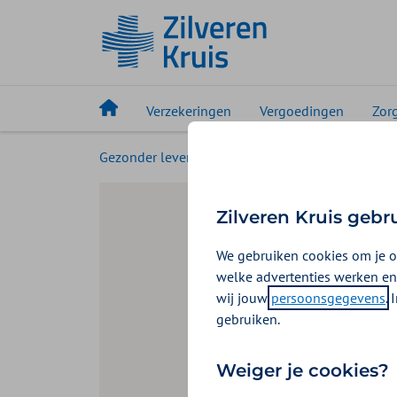
Verzekeringen
Vergoedingen
Zor
Gezonder leven
Magazine
Webinars
Zilveren Kruis gebr
We gebruiken cookies om je o
welke advertenties werken en
wij jouw
persoonsgegevens
.
gebruiken.
Weiger je cookies?