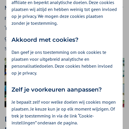
affiliate en beperkt analytische doelen. Deze cookies
Medicijngebruik luistert nauw en is nooit zonder
plaatsen wij altijd en hebben weinig tot geen invloed
op je privacy. We mogen deze cookies plaatsen
risico. De Medicijnencheck (ook wel
zonder je toestemming.
‘medicatiebeoordeling chronisch
geneesmiddelengebruik’ genoemd) kan in
Akkoord met cookies?
sommige gevallen uitkomst bieden.
Dan geef je ons toestemming om ook cookies te
plaatsen voor uitgebreid analytische en
personalisatiedoelen. Deze cookies hebben invloed
op je privacy.
Zelf je voorkeuren aanpassen?
Je bepaalt zelf voor welke doelen wij cookies mogen
plaatsen. Je keuze kun je op elk moment wijzigen. Of
trek je toestemming in via de link “Cookie-
De Medicijnencheck is een
instellingen” onderaan de pagina.
manier om de kwaliteit van zorg