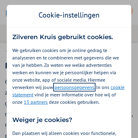
Mijn Zilveren Kruis
Cookie-instellingen
Zilveren Kruis gebruikt cookies.
We gebruiken cookies om je online gedrag te
Prettiger ouder worden
analyseren en te combineren met gegevens die we
Medicijnencheck
van je hebben. Zo weten we welke advertenties
werken en kunnen we je persoonlijker helpen via
onze website, app of sociale media. Hiermee
65-plussers belanden twee keer vaker in het
verwerken wij jouw
persoonsgegevens
. In ons
cookie
ziekenhuis door verkeerd medicijngebruik. Het
statement
vind je meer informatie over hoe wij of
onze
13 partners
deze cookies gebruiken.
gaat bijvoorbeeld om hartpatiënten en
reumapatiënten. Of om mensen met suikerziekte,
Weiger je cookies?
nierproblemen, luchtwegaandoeningen of met
Dan plaatsen wij alleen cookies voor functionele,
een aandoening aan het bewegingsapparaat.