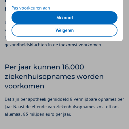
Pas voorkeuren aan
te verbeteren
Akkoord
De apotheker kijkt samen met uw huisarts of de medicijnen
volgens de laatste richtlijnen gebruikt kunnen worden. Als
Weigeren
het nodig is passen zij de medicatie aan. Dit kan
gezondheidsklachten in de toekomst voorkomen.
Per jaar kunnen 16.000
ziekenhuisopnames worden
voorkomen
Dat zijn per apotheek gemiddeld 8 vermijdbare opnames per
jaar. Naast de ellende van ziekenhuisopnames kost dit ons
allemaal 85 miljoen euro per jaar.