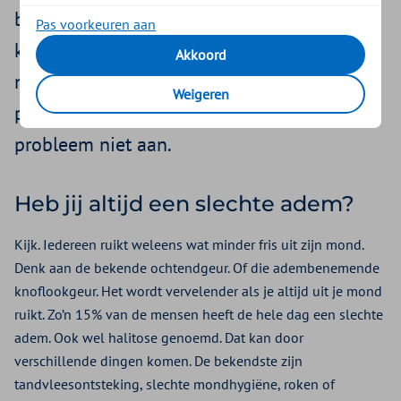
bekende oorzaak van een slechte adem. En
Pas voorkeuren aan
kauwgum helpt dan misschien in geval van
Akkoord
nood na een knoflookrijke maaltijd. Alleen
Weigeren
pakt kauwgom de oorzaak van het
probleem niet aan.
Heb jij altijd een slechte adem?
Kijk. Iedereen ruikt weleens wat minder fris uit zijn mond.
Denk aan de bekende ochtendgeur. Of die adembenemende
knoflookgeur. Het wordt vervelender als je altijd uit je mond
ruikt. Zo’n 15% van de mensen heeft de hele dag een slechte
adem. Ook wel halitose genoemd. Dat kan door
verschillende dingen komen. De bekendste zijn
tandvleesontsteking, slechte mondhygiëne, roken of