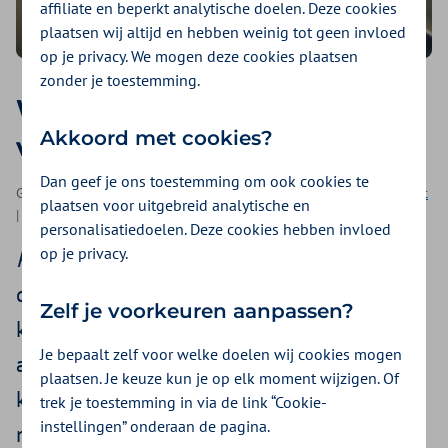
affiliate en beperkt analytische doelen. Deze cookies
plaatsen wij altijd en hebben weinig tot geen invloed
op je privacy. We mogen deze cookies plaatsen
zonder je toestemming.
Wat ruik ik? 5 simpele tips
Akkoord met cookies?
voor een frisse adem
Dan geef je ons toestemming om ook cookies te
Geplaatst op 12 april 2022 | Een artikel als onderdeel van
Fit gebit
plaatsen voor uitgebreid analytische en
| 4 minuten lezen
personalisatiedoelen. Deze cookies hebben invloed
op je privacy.
Pure Fresh, Deep Mint, Intense Cool
. Als we
de marketing termen moeten geloven is
Zelf je voorkeuren aanpassen?
kauwgom dé oplossing voor een slechte
Je bepaalt zelf voor welke doelen wij cookies mogen
adem. Het probleem is alleen dat in veel
plaatsen. Je keuze kun je op elk moment wijzigen. Of
kauwgom suiker zit. Suiker zorgt juist voor
trek je toestemming in via de link “Cookie-
instellingen” onderaan de pagina.
méér slechte bacteriën in je mond. Een