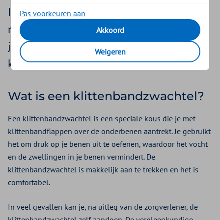
In dit geval is een klittenbandzwachtel
Pas voorkeuren aan
misschien wel iets voor jou. Hieronder lees
Akkoord
je meer over de voordelen van de
Weigeren
klittenbandzwachtel.
Wat is een klittenbandzwachtel?
Een klittenbandzwachtel is een speciale kous die je met
klittenbandflappen over de onderbenen aantrekt. Je gebruikt
het om druk op je benen uit te oefenen, waardoor het vocht
en de zwellingen in je benen vermindert. De
klittenbandzwachtel is makkelijk aan te trekken en het is
comfortabel.
In veel gevallen kan je, na uitleg van de zorgverlener, de
klittenbandzwachtel zelf aandoen. De verpleegkundige