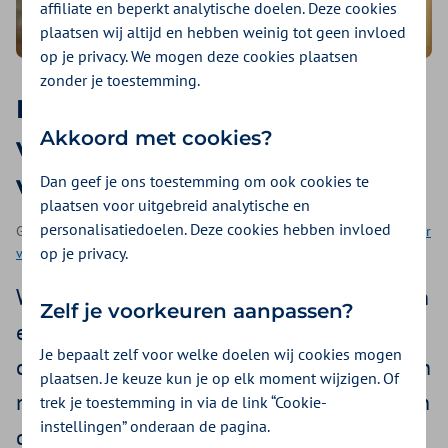
affiliate en beperkt analytische doelen. Deze cookies
plaatsen wij altijd en hebben weinig tot geen invloed
op je privacy. We mogen deze cookies plaatsen
zonder je toestemming.
Klittenbandzwachtel: zelf
Akkoord met cookies?
vocht in de benen
verminderen
Dan geef je ons toestemming om ook cookies te
plaatsen voor uitgebreid analytische en
personalisatiedoelen. Deze cookies hebben invloed
Geplaatst op 2 december 2024 | Een artikel als onderdeel van
Beter
op je privacy.
voor jou
| 3 minuten lezen
Wanneer je last krijgt van vocht in de benen
Zelf je voorkeuren aanpassen?
en voeten, kan de huisarts of zorgverlener
Je bepaalt zelf voor welke doelen wij cookies mogen
compressietherapie voorschrijven. Dat is een
plaatsen. Je keuze kun je op elk moment wijzigen. Of
manier om het vocht uit de benen te krijgen
trek je toestemming in via de link “Cookie-
instellingen” onderaan de pagina.
door middel van drukverband of zwachtels.