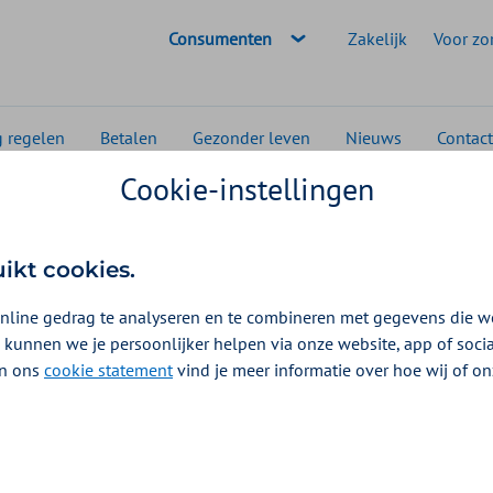
Geselecteerde doelgroep:
Consumenten
Zakelijk
Voor zo
g regelen
Betalen
Gezonder leven
Nieuws
Contact
Cookie-instellingen
FibriCheck: hartslag en hartritme meten met een app
uikt cookies.
nline gedrag te analyseren en te combineren met gegevens die w
 kunnen we je persoonlijker helpen via onze website, app of soc
 In ons
cookie statement
vind je meer informatie over hoe wij of o