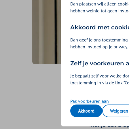
Dan plaatsen wij alleen cookie
hebben weinig tot geen invlo
Akkoord met cooki
Dan geef je ons toestemming 
hebben invloed op je privacy.
Zelf je voorkeuren
Je bepaalt zelf voor welke do
FibriCh
toestemming in via de link “C
meten 
Pas voorkeuren aan
Akkoord
Weigeren
Geplaatst op 2 decembe
Wist je dat 1 o