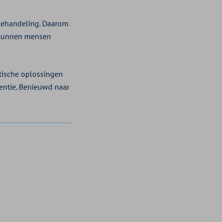
 behandeling. Daarom
p kunnen mensen
tische oplossingen
ventie. Benieuwd naar