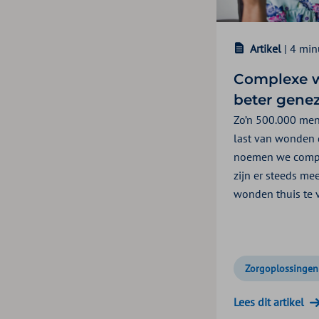
Artikel
| 4 min
Complexe w
beter gene
Zo’n 500.000 me
last van wonden d
noemen we compl
zijn er steeds m
wonden thuis te 
Zorgoplossingen
Lees dit artikel