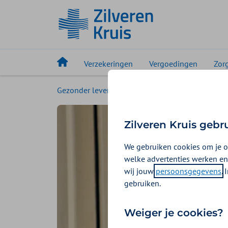
Verzekeringen
Vergoedingen
Zor
Gezonder leven
Magazine
Beter voor jou
Zilveren Kruis gebr
We gebruiken cookies om je o
welke advertenties werken en
wij jouw
persoonsgegevens
.
gebruiken.
Weiger je cookies?