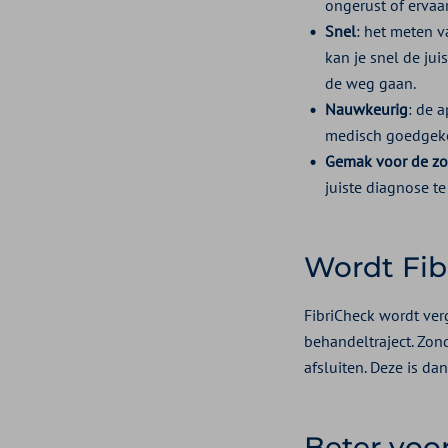
ongerust of ervaar
Snel
: het meten v
kan je snel de jui
de weg gaan.
Nauwkeurig
: de 
medisch goedgek
Gemak voor de zo
juiste diagnose t
Wordt Fib
FibriCheck wordt ver
behandeltraject. Zo
afsluiten. Deze is da
Beter voo