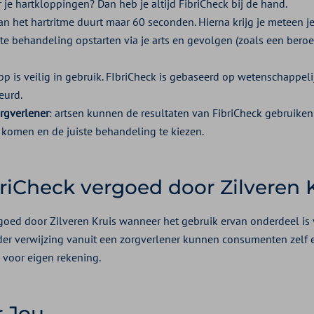
 je hartkloppingen? Dan heb je altijd FibriCheck bij de hand.
an het hartritme duurt maar 60 seconden. Hierna krijg je meteen je 
ste behandeling opstarten via je arts en gevolgen (zoals een beroer
app is veilig in gebruik. FIbriCheck is gebaseerd op wetenschappel
eurd.
rgverlener
: artsen kunnen de resultaten van FibriCheck gebruiken
e komen en de juiste behandeling te kiezen.
riCheck vergoed door Zilveren 
goed door Zilveren Kruis wanneer het gebruik ervan onderdeel is 
nder verwijzing vanuit een zorgverlener kunnen consumenten zel
n voor eigen rekening.
r Jou