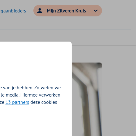
rgaanbieders
Mijn Zilveren Kruis
e van je hebben. Zo weten we
iale media. Hiermee verwerken
nze
13 partners
deze cookies