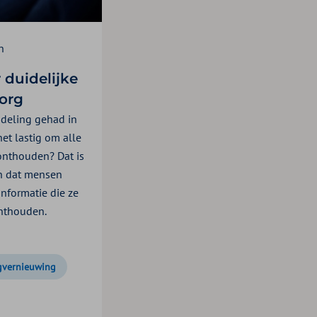
n
 duidelijke
zorg
deling gehad in
et lastig om alle
 onthouden? Dat is
en dat mensen
informatie die ze
onthouden.
gvernieuwing