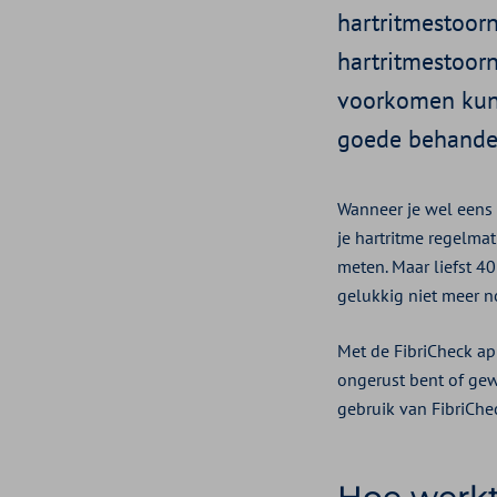
hartritmestoorn
hartritmestoorn
voorkomen kunn
goede behandel
Wanneer je wel eens 
je hartritme regelmat
meten. Maar liefst 4
gelukkig niet meer no
Met de FibriCheck ap
ongerust bent of gew
gebruik van FibriChe
Hoe werkt