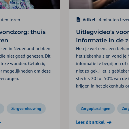
uten lezen
Artikel
| 4 minuten leze
ondzorg: thuis
Uitlegvideo's voor
zen
informatie in de 
nsen in Nederland hebben
Heb je wel eens een behan
ie niet goed genezen. Dit
het ziekenhuis en vond je h
exe wonden. Gelukkig
informatie te begrijpen of
eer mogelijkheden om deze
niet zo gek. Het is geblek
verzorgen.
slechts 20 tot 50% van de 
krijgen in het ziekenhuis 
Zorgvernieuwing
Zorgoplossingen
Zor
Lees dit artikel