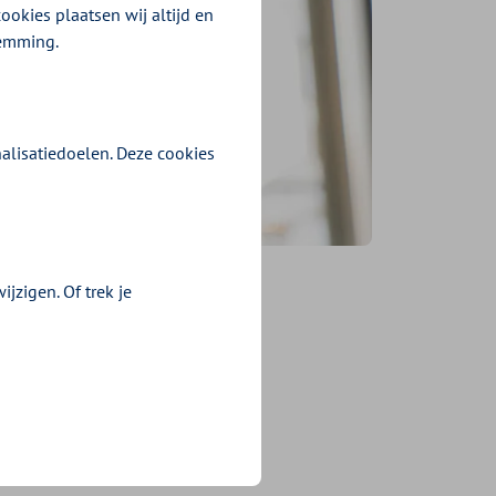
ookies plaatsen wij altijd en
temming.
alisatiedoelen. Deze cookies
jzigen. Of trek je
tme
n