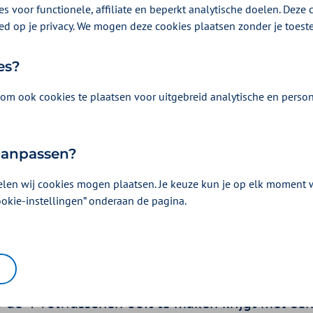
s voor functionele, affiliate en beperkt analytische doelen. Deze c
ed op je privacy. We mogen deze cookies plaatsen zonder je toes
es?
om ook cookies te plaatsen voor uitgebreid analytische en person
 aanpassen?
elen wij cookies mogen plaatsen. Je keuze kun je op elk moment wi
eck: hartslag en hartri
ookie-instellingen” onderaan de pagina.
met een app
r 2024 | Een artikel als onderdeel van
Beter voor jou
| 4 minuten lezen
p de 4 volwassenen ooit te maken krijgt met ee