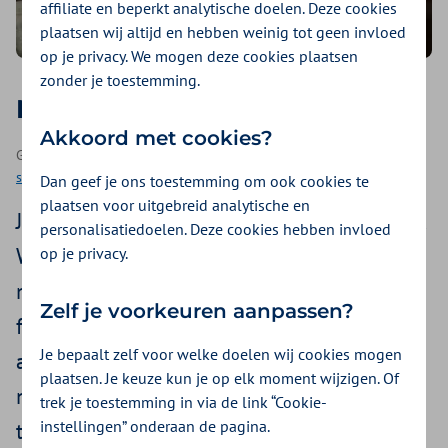
affiliate en beperkt analytische doelen. Deze cookies
plaatsen wij altijd en hebben weinig tot geen invloed
op je privacy. We mogen deze cookies plaatsen
zonder je toestemming.
Met vertrouwen ruimte geven
Akkoord met cookies?
Geplaatst op 26 april 2021 | Een podcast als onderdeel van
1000
stappen podcasts
| 21:22 minuten luisteren
Dan geef je ons toestemming om ook cookies te
plaatsen voor uitgebreid analytische en
Je kunt het ‘eigen regie’ noemen, maar Frank
personalisatiedoelen. Deze cookies hebben invloed
Weijers noemt het ruimte. Ruimte voor je
op je privacy.
medewerkers zelf aan te geven hoe zij het
Zelf je voorkeuren aanpassen?
fijnst werken. Hoe luister je naar hen? Ook
Je bepaalt zelf voor welke doelen wij cookies mogen
als zij een andere mening hebben dan de
plaatsen. Je keuze kun je op elk moment wijzigen. Of
norm is? Samen met de Deep Democracy
trek je toestemming in via de link “Cookie-
instellingen” onderaan de pagina.
trainer verkent Arjen hoe je als