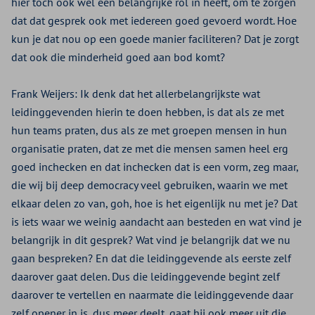
hier toch ook wel een belangrijke rol in heeft, om te zorgen
dat dat gesprek ook met iedereen goed gevoerd wordt. Hoe
kun je dat nou op een goede manier faciliteren? Dat je zorgt
dat ook die minderheid goed aan bod komt?
Frank Weijers:
Ik denk dat het allerbelangrijkste wat
leidinggevenden hierin te doen hebben, is dat als ze met
hun teams praten, dus als ze met groepen mensen in hun
organisatie praten, dat ze met die mensen samen heel erg
goed inchecken en dat inchecken dat is een vorm, zeg maar,
die wij bij deep democracy veel gebruiken, waarin we met
elkaar delen zo van, goh, hoe is het eigenlijk nu met je? Dat
is iets waar we weinig aandacht aan besteden en wat vind je
belangrijk in dit gesprek? Wat vind je belangrijk dat we nu
gaan bespreken? En dat die leidinggevende als eerste zelf
daarover gaat delen. Dus die leidinggevende begint zelf
daarover te vertellen en naarmate die leidinggevende daar
zelf opener in is, dus meer deelt, gaat hij ook meer uit die