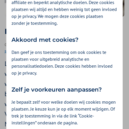
affiliate en beperkt analytische doelen. Deze cookies
plaatsen wij altijd en hebben weinig tot geen invloed
op je privacy. We mogen deze cookies plaatsen
zonder je toestemming.
Het effect van thuiswerken
Akkoord met cookies?
Geplaatst op 2 maart 2023 | Een podcast als onderdeel van
1000
stappen podcasts
| 21 minuten luisteren
Dan geef je ons toestemming om ook cookies te
plaatsen voor uitgebreid analytische en
Lekker doorbikkelen zonder gestoord te
personalisatiedoelen. Deze cookies hebben invloed
worden? Of juist saai en moeilijk samen te
op je privacy.
werken.. De meningen over thuiswerken
Zelf je voorkeuren aanpassen?
blijven sterk verdeeld. Wat is
Je bepaalt zelf voor welke doelen wij cookies mogen
wetenschappelijk gezien nou beter voor je?
plaatsen. Je keuze kun je op elk moment wijzigen. Of
Vandaag gaat Arjan Banach in gesprek met
trek je toestemming in via de link “Cookie-
instellingen” onderaan de pagina.
Maral Darouei. Ze heeft onderzoek gedaan