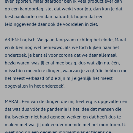
even sporten, maar daardoor ben ik veel productiever dan
op een kantoordag, stel dat werkt voor jou, dan kun je dat
best aankaarten en dan natuurlijk hopen dat een
leidinggevende daar ook de voordelen in ziet.
ARJEN:
Logisch. We gaan langzaam richting het einde, Maral
en ik ben nog wel benieuwd, als we toch kijken naar het
onderzoek, je bent al voor corona dat we daar allemaal
bezig waren, was jij er al mee bezig, dus wat zijn nu, één,
misschien meerdere dingen, waarvan je zegt, 'die hebben me
het meest verbaasd of die zijn mij eigenlijk het meest
opgevallen in het onderzoek'.
MARAL:
Een van de dingen die mij heel erg is opgevallen en
dat was dus vóór de pandemie is het idee dat mensen die
thuiswerken niet hard genoeg werken en dat heeft dus te
maken met wat jij ook eerder noemde met het monitoren. Ik
weet nog op een gegeven moment was er tijdens de