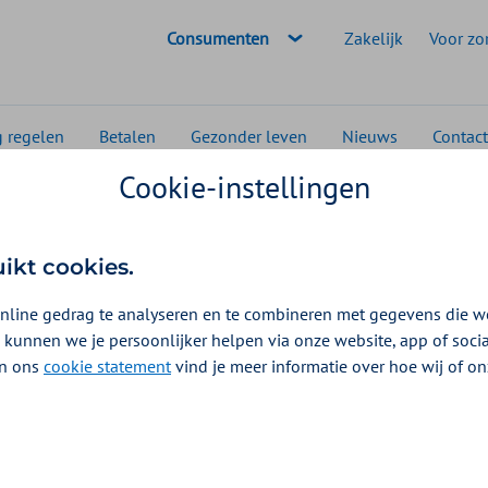
Geselecteerde doelgroep:
Consumenten
Zakelijk
Voor zo
g regelen
Betalen
Gezonder leven
Nieuws
Contact
Cookie-instellingen
uikt cookies.
nline gedrag te analyseren en te combineren met gegevens die w
 kunnen we je persoonlijker helpen via onze website, app of soc
 In ons
cookie statement
vind je meer informatie over hoe wij of o