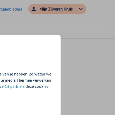
rgaanbieders
Mijn Zilveren Kruis
e van je hebben. Zo weten we
iale media. Hiermee verwerken
nze
13 partners
deze cookies