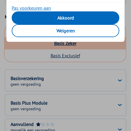
Pas voorkeuren aan
Kies uw basisverzekering
Akkoord
Weigeren
Basis Start
Basis Zeker
Basis Exclusief
Basisverzekering
geen vergoeding
Basis Plus Module
geen vergoeding
Aanvullend
mogelijk een vergoeding