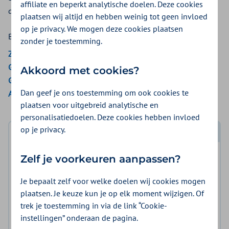
affiliate en beperkt analytische doelen. Deze cookies
diepe slaap te vallen.
plaatsen wij altijd en hebben weinig tot geen invloed
op je privacy. We mogen deze cookies plaatsen
Bekijk de vergoedingen van:
zonder je toestemming.
ZieZo
Gemeenten Optimaal
Akkoord met cookies?
Gemeente Amsterdam
Dan geef je ons toestemming om ook cookies te
Aon Vitaal
plaatsen voor uitgebreid analytische en
personalisatiedoelen. Deze cookies hebben invloed
op je privacy.
Log in met DigiD
Zelf je voorkeuren aanpassen?
Log in en bekijk welke vergoeding en voorwaarden
voor u gelden.
Je bepaalt zelf voor welke doelen wij cookies mogen
plaatsen. Je keuze kun je op elk moment wijzigen. Of
Log in met DigiD
trek je toestemming in via de link “Cookie-
instellingen” onderaan de pagina.
Geen DigiD?
Vraag aan