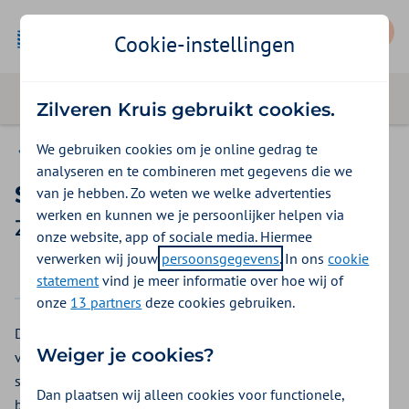
Mijn Zilveren Kruis
Cookie-instellingen
Zilveren Kruis gebruikt cookies.
We gebruiken cookies om je online gedrag te
Vergoedingen
analyseren en te combineren met gegevens die we
Slaapbril
van je hebben. Zo weten we welke advertenties
werken en kunnen we je persoonlijker helpen via
Zilveren Kruis vergoeding 2026
onze website, app of sociale media. Hiermee
verwerken wij jouw
persoonsgegevens
. In ons
cookie
2025
2026
statement
vind je meer informatie over hoe wij of
onze
13 partners
deze cookies gebruiken.
De Somnoblue brillen verminderen de negatieve effecten
Weiger je cookies?
van blauw kunst- en daglicht op de biologische klok en de
slaap. Draag de bril ongeveer 1 uur voor het slapen. Al het
Dan plaatsen wij alleen cookies voor functionele,
blauwe omgevingslicht wordt gefilterd om zo sneller in een