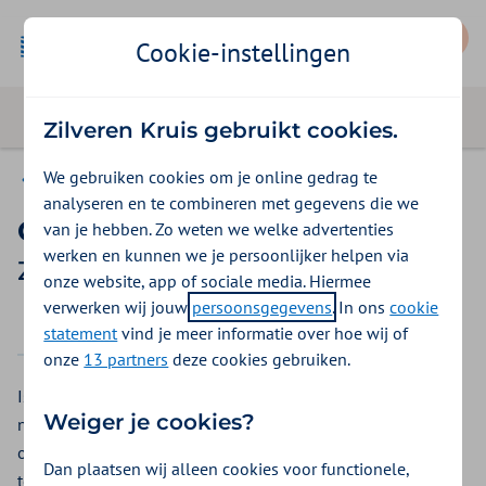
Mijn Zilveren Kruis
Cookie-instellingen
Zilveren Kruis gebruikt cookies.
We gebruiken cookies om je online gedrag te
Vergoedingen
analyseren en te combineren met gegevens die we
Orthodontie tot 18 jaar
van je hebben. Zo weten we welke advertenties
werken en kunnen we je persoonlijker helpen via
Zilveren Kruis vergoeding 2026
onze website, app of sociale media. Hiermee
verwerken wij jouw
persoonsgegevens
. In ons
cookie
2025
2026
statement
vind je meer informatie over hoe wij of
onze
13 partners
deze cookies gebruiken.
Is uw kind jonger dan 18 jaar? En heeft uw kind een beugel
Weiger je cookies?
nodig? De orthodontist behandelt het gebit met een beugel
om tanden recht te zetten. Een behandeling duurt meestal 2
Dan plaatsen wij alleen cookies voor functionele,
tot 3 jaar. Zilveren Kruis heeft een vergoeding voor