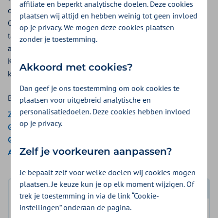
affiliate en beperkt analytische doelen. Deze cookies
orthodontie tot 18 jaar vanuit de aanvullende verzekering.
plaatsen wij altijd en hebben weinig tot geen invloed
Orthodontie tot 18 jaar krijgt u niet vergoed uit een
op je privacy. We mogen deze cookies plaatsen
tandartsverzekering. Zorg dat u als ouder het juiste pakket
zonder je toestemming.
afsluit. Zo voorkomt u onnodig hoge kosten. Bij Zilveren
Kruis kunt u een vergoeding voor orthodontie tot 18 jaar
Akkoord met cookies?
krijgen vanuit de aanvullende verzekering.
Dan geef je ons toestemming om ook cookies te
Bekijk de vergoedingen van:
plaatsen voor uitgebreid analytische en
personalisatiedoelen. Deze cookies hebben invloed
ZieZo
op je privacy.
Gemeenten Optimaal
Gemeente Amsterdam
Zelf je voorkeuren aanpassen?
Aon Vitaal
Je bepaalt zelf voor welke doelen wij cookies mogen
plaatsen. Je keuze kun je op elk moment wijzigen. Of
Log in met DigiD
trek je toestemming in via de link “Cookie-
instellingen” onderaan de pagina.
Log in en bekijk welke vergoeding en voorwaarden