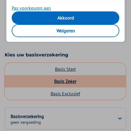
voor u gelden.
Pas voorkeuren aan
Akkoord
Log in met DigiD
Weigeren
Geen DigiD?
Vraag aan
Kies uw basisverzekering
Basis Start
Basis Zeker
Basis Exclusief
Basisverzekering
geen vergoeding