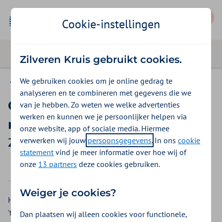
Mijn Zilveren Kruis
Cookie-instellingen
Zilveren Kruis gebruikt cookies.
We gebruiken cookies om je online gedrag te
Vergoedingen
analyseren en te combineren met gegevens die we
Online cursus tegen
van je hebben. Zo weten we welke advertenties
werken en kunnen we je persoonlijker helpen via
middelengebruik
onze website, app of sociale media. Hiermee
verwerken wij jouw
persoonsgegevens
. In ons
cookie
Zilveren Kruis vergoeding 2026
statement
vind je meer informatie over hoe wij of
onze
13 partners
deze cookies gebruiken.
2025
2026
Weiger je cookies?
Heeft u te maken met een verslaving? De online training
'tegen middelengebruik' van Gezondeboel is ontwikkeld
Dan plaatsen wij alleen cookies voor functionele,