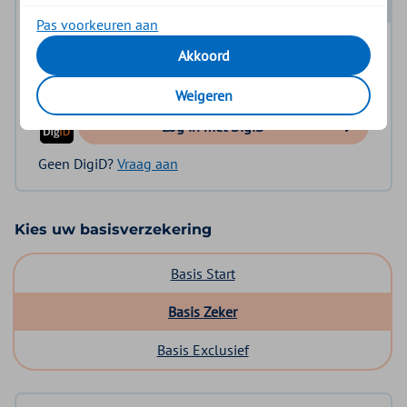
Log in met DigiD
Pas voorkeuren aan
Log in en bekijk welke vergoeding en voorwaarden
Akkoord
voor u gelden.
Weigeren
Log in met DigiD
Geen DigiD?
Vraag aan
Kies uw basisverzekering
Basis Start
Basis Zeker
Basis Exclusief