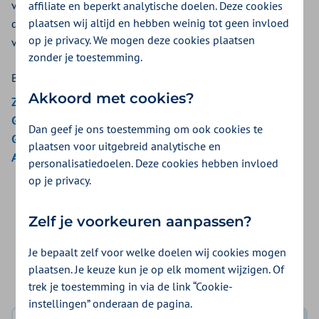
voor volwassenen, die willen stoppen met het gebruik van
affiliate en beperkt analytische doelen. Deze cookies
plaatsen wij altijd en hebben weinig tot geen invloed
diverse middelen. Bij Zilveren Kruis kunt u hiervoor een
op je privacy. We mogen deze cookies plaatsen
vergoedingen vanuit sommige collectieve verzekeringen.
zonder je toestemming.
Bekijk de vergoedingen van:
Akkoord met cookies?
ZieZo
Gemeenten Optimaal
Dan geef je ons toestemming om ook cookies te
Gemeente Amsterdam
plaatsen voor uitgebreid analytische en
Aon Vitaal
personalisatiedoelen. Deze cookies hebben invloed
op je privacy.
Veelgestelde vraag
Zelf je voorkeuren aanpassen?
Wat kan ik zelf doen bij lichte mentale klachten,
Je bepaalt zelf voor welke doelen wij cookies mogen
zoals stress, piekeren of slaapproblemen?
plaatsen. Je keuze kun je op elk moment wijzigen. Of
trek je toestemming in via de link “Cookie-
instellingen” onderaan de pagina.