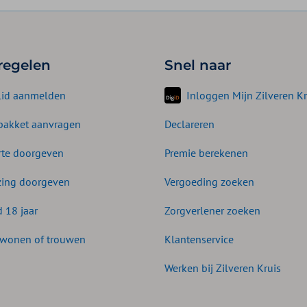
 regelen
Snel naar
lid aanmelden
Inloggen Mijn Zilveren Kr
akket aanvragen
Declareren
te doorgeven
Premie berekenen
zing doorgeven
Vergoeding zoeken
d 18 jaar
Zorgverlener zoeken
wonen of trouwen
Klantenservice
Werken bij Zilveren Kruis