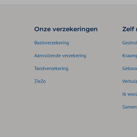
Onze verzekeringen
Zelf
Basisverzekering
Gezins
Aanvullende verzekering
Kraamp
Tandverzekering
Geboor
ZieZo
Verhui
Ik wor
Samen