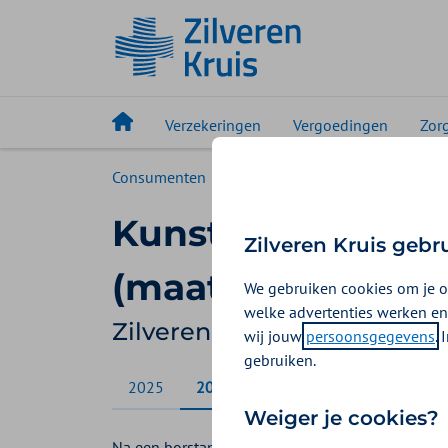
Verzekeringen
Vergoedingen
Zor
Consumenten
Vergoedingen
Kunsttepel 
Kunsttepel of ma
Zilveren Kruis gebr
(maatwerktepelp
We gebruiken cookies om je o
welke advertenties werken en
Zilveren Kruis vergoeding 
wij jouw
persoonsgegevens
.
gebruiken.
2025
2026
Weiger je cookies?
Na een borstamputatie of operatie aan de borst