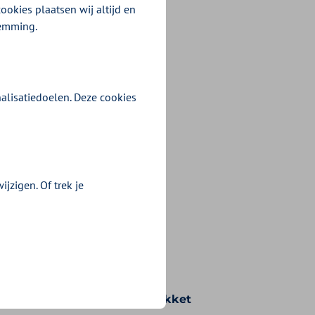
ookies plaatsen wij altijd en
temming.
alisatiedoelen. Deze cookies
jzigen. Of trek je
n voorwaarden die bij uw pakket