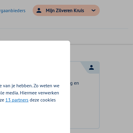
rgaanbieders
Mijn Zilveren Kruis
Log in met DigiD
Log in en bekijk welke vergoeding en
e van je hebben. Zo weten we
voorwaarden voor u gelden.
iale media. Hiermee verwerken
nze
13 partners
deze cookies
Log in met DigiD
Geen DigiD?
Vraag aan