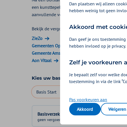
Dan plaatsen wij alleen cookie
een kunsttepel die u gebruikt op een borstprothes
hebben weinig tot geen invlo
aanvullende verzekering.
Akkoord met cooki
Bekijk de vergoedingen van:
ZieZo
Dan geef je ons toestemming 
Gemeenten Optimaal
hebben invloed op je privacy.
Gemeente Amsterdam
Aon Vitaal
Zelf je voorkeuren
Je bepaalt zelf voor welke do
Kies uw basisverzekering
toestemming in via de link “C
Basis Start
Basis Zeker
Basis Exclusief
Pas voorkeuren aan
Akkoord
Weigeren
Basisverzekering
geen vergoeding