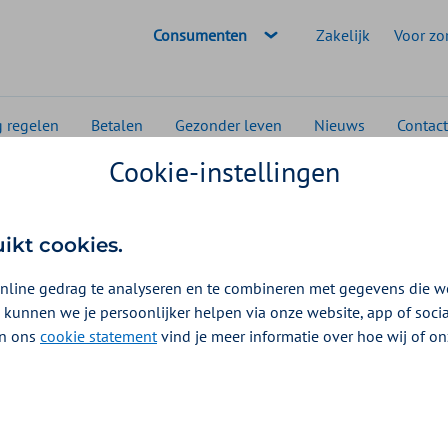
Geselecteerde doelgroep:
Consumenten
Zakelijk
Voor zo
g regelen
Betalen
Gezonder leven
Nieuws
Contact
Cookie-instellingen
of mamillaprothese (maatwerktepelprothese)
millaprothese
uikt cookies.
rothese)
nline gedrag te analyseren en te combineren met gegevens die w
 kunnen we je persoonlijker helpen via onze website, app of soc
2026
 In ons
cookie statement
vind je meer informatie over hoe wij of o
 kunt u gebruik maken van een mamillatepelprothese of