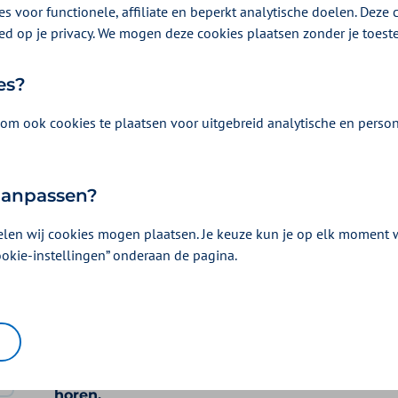
s voor functionele, affiliate en beperkt analytische doelen. Deze c
e. Bij Zilveren Kruis krijgt u een vergoeding uit de
ed op je privacy. We mogen deze cookies plaatsen zonder je toes
es?
om ook cookies te plaatsen voor uitgebreid analytische en person
 aanpassen?
elen wij cookies mogen plaatsen. Je keuze kun je op elk moment wi
ookie-instellingen” onderaan de pagina.
Vergoeding en voorwaarden
Kies uw pakket en bekijk de vergoedingen e
horen.