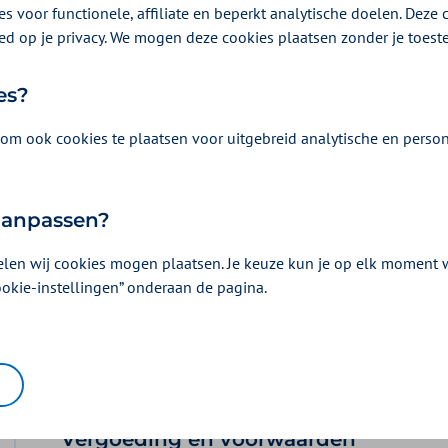
s voor functionele, affiliate en beperkt analytische doelen. Deze c
ed op je privacy. We mogen deze cookies plaatsen zonder je toes
nde tandartsbehandelingen vergoed uit de
antaten niet. Bij Zilveren Kruis kunt u hiervoor een
es?
ering.
om ook cookies te plaatsen voor uitgebreid analytische en person
 aanpassen?
elen wij cookies mogen plaatsen. Je keuze kun je op elk moment wi
ookie-instellingen” onderaan de pagina.
Vergoeding en voorwaarden