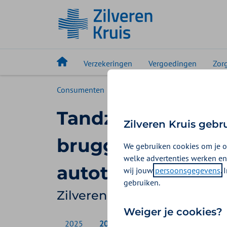
Verzekeringen
Vergoedingen
Zor
Consumenten
Vergoedingen
Tandzorg tot
Tandzorg tot 18 ja
Zilveren Kruis gebr
bruggen, inlays, 
We gebruiken cookies om je o
welke advertenties werken en
autotransplantat
wij jouw
persoonsgegevens
.
gebruiken.
Zilveren Kruis vergoeding 
Weiger je cookies?
2025
2026