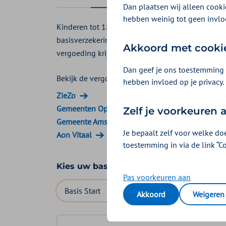
Dan plaatsen wij alleen cookie
hebben weinig tot geen invlo
Kinderen tot 18 jaar krijgen de meest voorkome
basisverzekering. Kronen, bruggen, inlays en impl
Akkoord met cooki
vergoeding krijgen vanuit de aanvullende verzek
Dan geef je ons toestemming 
Bekijk de vergoedingen van:
hebben invloed op je privacy.
ZieZo
Gemeenten Optimaal
Zelf je voorkeuren
Gemeente Amsterdam
Je bepaalt zelf voor welke do
Aon Vitaal
toestemming in via de link “C
Kies uw basisverzekering
Pas voorkeuren aan
Basis Start
Basis Zeker
Basis Exclusief
Akkoord
Weigeren