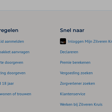
 regelen
Snel naar
lid aanmelden
Inloggen Mijn Zilveren Kr
akket aanvragen
Declareren
te doorgeven
Premie berekenen
zing doorgeven
Vergoeding zoeken
d 18 jaar
Zorgverlener zoeken
wonen of trouwen
Klantenservice
Werken bij Zilveren Kruis