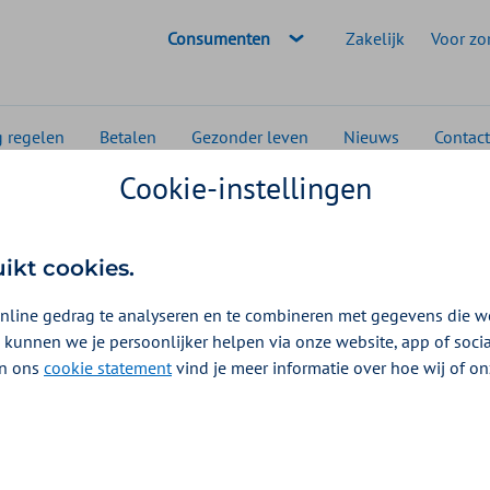
Geselecteerde doelgroep:
Consumenten
Zakelijk
Voor zo
g regelen
Betalen
Gezonder leven
Nieuws
Contact
Cookie-instellingen
 18 jaar – kronen, bruggen, inlays, implantaten en autotransplan
ar – kronen,
uikt cookies.
implantaten en
nline gedrag te analyseren en te combineren met gegevens die w
 kunnen we je persoonlijker helpen via onze website, app of soc
en
 In ons
cookie statement
vind je meer informatie over hoe wij of o
2026