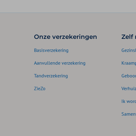
Onze verzekeringen
Zelf
Basisverzekering
Gezins
Aanvullende verzekering
Kraamp
Tandverzekering
Geboor
ZieZo
Verhui
Ik wor
Samen